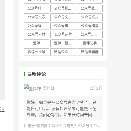
公众号排版，微信编辑器
公众号排版，排版样式
公众号数据分析
公众号文章
公众号文章、公众号运营
公众号样式
公众号样式，微信公众号排版
公众号样式，微信编辑器
公众号模板
公众号素材
公众号运营
公众号运营，公众号编辑器
壹伴
壹伴、新媒体运营
壹伴助手
微信公众号
微信公众号，样式模板、公众号样式
微信编辑器
最新评论
壹伴妹
2月3日
你好，如果是被公众号官方封禁了，只
能自行申诉。没有处理结果可能是正在
还
处理，请耐心等待。如果长时间未回
应，建议联...
评论于
微信推文为什么会违规？公众号文章怎么检测是否违规？