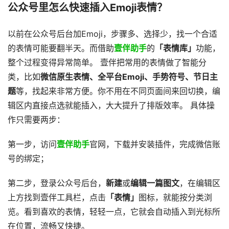
公众号里怎么快速插入Emoji表情？
以前在公众号后台加Emoji，步骤多、选择少，找一个合适
的表情可能要翻半天。而借助
壹伴助手
的
「表情库」
功能，
整个过程变得异常简单。 壹伴把常用的表情做了智能分
类，比如
微信原生表情、全平台Emoji、手势符号、节日主
题
等，找起来非常方便。你不用在不同页面间来回切换，编
辑区内直接点选就能插入，大大提升了排版效率。 具体操
作只需要两步：
第一步，访问
壹伴助手
官网，下载并安装插件，完成微信账
号的绑定；
第二步，登录公众号后台，
新建
或
编辑一篇图文
，在编辑区
上方找到壹伴工具栏，点击
「表情」
图标，就能按分类浏
览。看到喜欢的表情，轻轻一点，它就会自动插入到光标所
在位置，流畅又快捷。