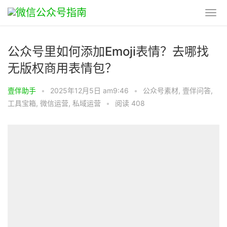
公众号里如何添加Emoji表情？去哪找
无版权商用表情包？
壹伴助手
•
2025年12月5日 am9:46
•
公众号素材
,
壹伴问答
,
工具宝箱
,
微信运营
,
私域运营
•
阅读 408