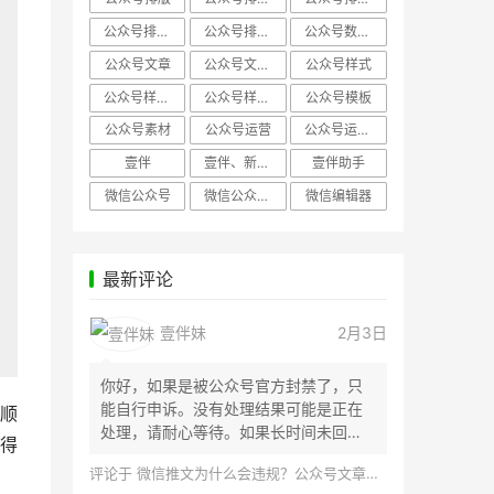
公众号排版，微信编辑器
公众号排版，排版样式
公众号数据分析
公众号文章
公众号文章、公众号运营
公众号样式
公众号样式，微信公众号排版
公众号样式，微信编辑器
公众号模板
公众号素材
公众号运营
公众号运营，公众号编辑器
壹伴
壹伴、新媒体运营
壹伴助手
微信公众号
微信公众号，样式模板、公众号样式
微信编辑器
最新评论
壹伴妹
2月3日
你好，如果是被公众号官方封禁了，只
能自行申诉。没有处理结果可能是正在
顺
处理，请耐心等待。如果长时间未回
得
应，建议联...
评论于
微信推文为什么会违规？公众号文章怎么检测是否违规？