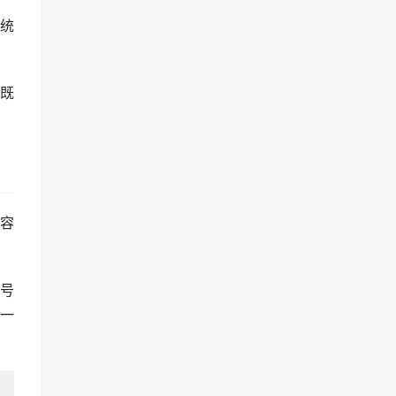
统
既
容
号
一