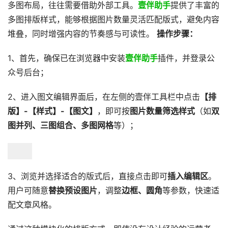
多图布局，往往需要借助外部工具。
壹伴助手
提供了丰富的
多图排版样式，能够根据图片数量灵活匹配版式，避免内容
堆叠，同时增强内容的节奏感与可读性。
操作步骤：
1、​首先，确保已在浏览器中安装
壹伴助手
插件，并登录公
众号后台；
2、进入图文编辑界面后，在左侧的壹伴工具栏中点击
【排
版】-【样式】-【图文】
，即可按
图片数量筛选样式
（如
双
图并列、三图组合、多图网格
等）；
3、浏览并选择适合的版式后，直接点击即可
插入编辑区
。
用户可随意
替换预设图片
，调整
边框、圆角
等参数，快速适
配文章风格。