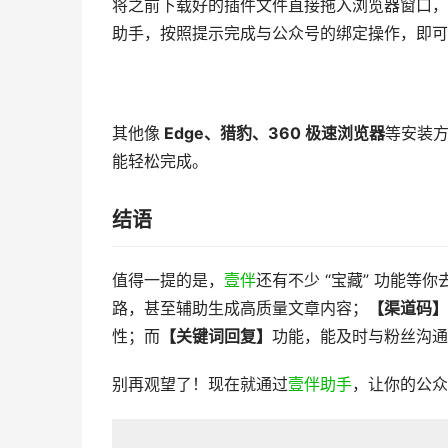
将之前下载好的插件文件直接拖入浏览器窗口，
助手，按照提示完成与公众号的绑定操作，即可
其他像
Edge、猎豹、360 极速浏览器
等安装
能轻松完成。
结语
值得一提的是，
壹伴
还有不少 “宝藏” 功能等
路，甚至辅助生成高质量文章内容；
【
渠道码
】
性；而
【
关键词回复
】
功能，能及时与粉丝沟通
别再观望了！现在就通过
壹伴助手
，让你的公众