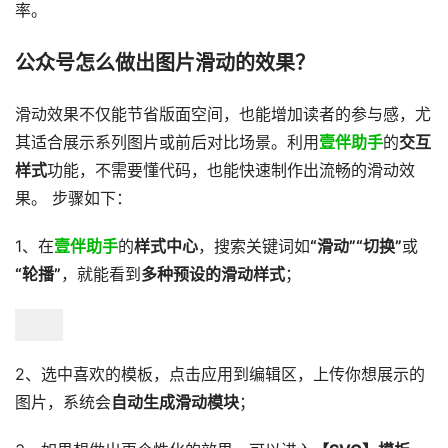
率。
公众号怎么做出图片滑动的效果？
滑动效果不仅能节省版面空间，也能增加读者的参与感，尤
其适合展示系列图片或前后对比场景。利用
壹伴助手
的
交互
样式
功能，不需要懂代码，也能快速制作出流畅的滑动效
果。 步骤如下：
1、在
壹伴助手
的
样式中心
，搜索关键词如
“滑动”“切换”
或
“轮播”
，就能看到
多种预设的滑动样式
；
2、选中喜欢的模板，点击应用到编辑区，上传你想展示的
图片，系统会
自动生成滑动模块
；