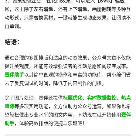
3、如果想做出更个性化的效果，可以进入
【SVG】模板
区
，这里除了
左右滑动
，还有
上下滑动、画册翻转
等多种互
动形式，只需替换素材，一键就能生成动态效果，让阅读不
再单调。
结语：
通过合理的多图排版和适度的动态效果，公众号文章不仅能
提升美观度，还能有效增强读者的互动意愿和阅读完成率。
壹伴助手
以其简单直观的操作和丰富的功能库，帮小编们省
去了反复调试的时间，降低了内容制作的门槛。
除了图片处理，壹伴还提供
标题优化、实时数据监控、热点
追踪
等多项实用功能，全方位助力公众号运营。如果你也希
望轻松做出专业水平的图文内容，不妨现在就开始使用
壹伴
助手
，体验高效排版的便捷与乐趣吧！