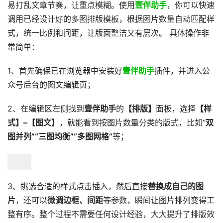
易打乱文章节奏，让重点模糊。使用
壹伴助手
，你可以快速
调用已经设计好的多图排版模板，根据图片数量自动匹配样
式，统一比例和间距，让版面整洁又有层次。 具体操作非
常简单：
1、首先确保已在浏览器中安装好
壹伴助手
插件，并进入公
众号后台的图文编辑页；
2、在编辑区左侧找到
壹伴助手
的
【排版】
面板，选择
【样
式】–【图文】
，就能看到按图片数量分类的版式，比如“
双
图并列”“三图均衡”“多图网格”
等；
3、挑选合适的样式点击插入，然后直接
替换成自己的图
片
，还可以
微调边框、间距
等参数，瞬间让图片排列变得工
整有序。整个过程不需要任何设计经验，大大提升了排版效