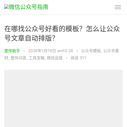
在哪找公众号好看的模板？怎么让公众
号文章自动排版？
壹伴助手
•
2026年1月19日 am10:28
•
公众号模板
,
公众号素
材
,
壹伴问答
,
工具宝箱
,
微信运营
•
阅读 311