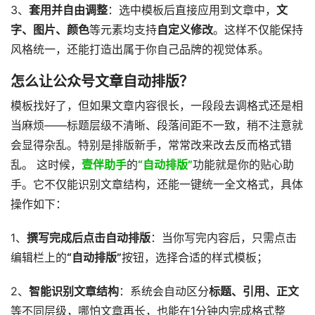
3、
套用并自由调整
：选中模板后直接应用到文章中，
文
字、图片、颜色
等元素均支持
自定义修改
。这样不仅能保持
风格统一，还能打造出属于你自己品牌的视觉体系。
怎么让公众号文章自动排版？
模板找好了，但如果文章内容很长，一段段去调格式还是相
当麻烦——标题层级不清晰、段落间距不一致，稍不注意就
会显得杂乱。特别是排版新手，常常改来改去反而格式错
乱。 这时候，
壹伴助手
的
“自动排版”
功能就是你的贴心助
手。它不仅能识别文章结构，还能一键统一全文格式，具体
操作如下：
1、
撰写完成后点击自动排版
：当你写完内容后，只需点击
编辑栏上的
“自动排版”
按钮，选择合适的样式模板；
2、
智能识别文章结构
：系统会自动区分
标题、引用、正文
等不同层级，哪怕文章再长，也能在1分钟内完成格式整