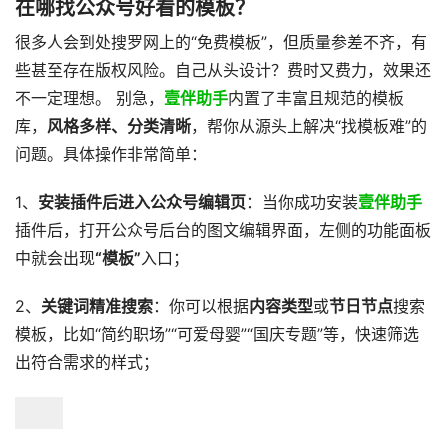
在哪找公众号好看的模板？
很多人会到处搜罗网上的“免费模板”，但质量参差不齐，有
些甚至存在版权风险。自己从头设计？费时又费力，效果还
不一定理想。 别急，
壹伴助手
内置了丰富且规范的模板
库，
风格多样、分类清晰
，帮你从源头上解决“找模板难”的
问题。具体操作非常简单：
1、
安装插件后进入公众号编辑页
：当你成功安装
壹伴助手
插件后，打开公众号后台的图文编辑界面，左侧的功能面板
中就会出现
“模板”
入口；
2、
关键词精准搜索
：你可以根据
内容类型
或
节日节点
搜索
模板，比如“简约职场”“可爱母婴”“国庆专题”等，快速筛选
出符合需求的样式；