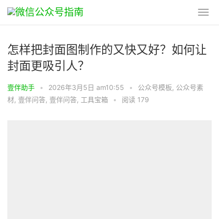
怎样把封面图制作的又快又好？如何让
封面更吸引人？
壹伴助手
•
2026年3月5日 am10:55
•
公众号模板
,
公众号素
材
,
壹伴问答
,
壹伴问答
,
工具宝箱
•
阅读 179