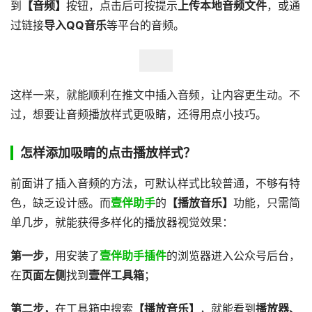
到
【音频】
按钮，点击后可按提示
上传本地音频文件
，或通
过链接
导入QQ音乐
等平台的音频。
这样一来，就能顺利在推文中插入音频，让内容更生动。不
过，想要让音频播放样式更吸睛，还得用点小技巧。
怎样添加吸睛的点击播放样式？
前面讲了插入音频的方法，可默认样式比较普通，不够有特
色，缺乏设计感。而
壹伴助手
的
【播放音乐】
功能，只需简
单几步，就能获得多样化的播放器视觉效果：
第一步，
用安装了
壹伴助手插件
的浏览器进入公众号后台，
在
页面左侧
找到
壹伴工具箱
；
第二步，
在工具箱中搜索
【播放音乐】
，就能看到
播放器、