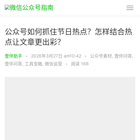
公众号如何抓住节日热点？怎样结合热
点让文章更出彩？
壹伴助手
•
2026年3月27日 am10:42
•
公众号素材
,
壹伴问答
,
壹伴问答
,
工具宝箱
,
微信运营
•
阅读 168