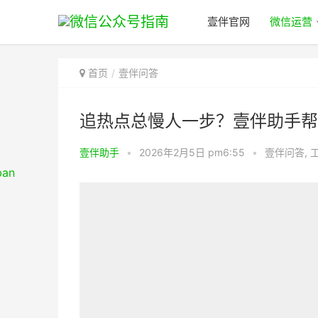
壹伴官网
微信运营
首页
壹伴问答
追热点总慢人一步？壹伴助手帮
壹伴助手
•
2026年2月5日 pm6:55
•
壹伴问答
,