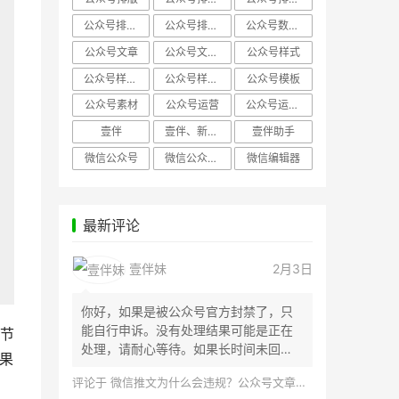
公众号排版，微信编辑器
公众号排版，排版样式
公众号数据分析
公众号文章
公众号文章、公众号运营
公众号样式
公众号样式，微信公众号排版
公众号样式，微信编辑器
公众号模板
公众号素材
公众号运营
公众号运营，公众号编辑器
壹伴
壹伴、新媒体运营
壹伴助手
微信公众号
微信公众号，样式模板、公众号样式
微信编辑器
最新评论
壹伴妹
2月3日
你好，如果是被公众号官方封禁了，只
能自行申诉。没有处理结果可能是正在
节
处理，请耐心等待。如果长时间未回
果
应，建议联...
评论于
微信推文为什么会违规？公众号文章怎么检测是否违规？