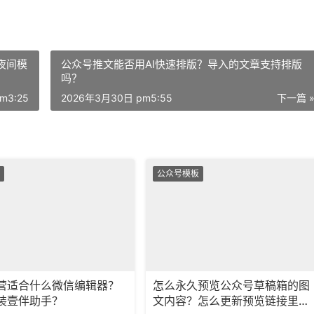
夜间模
公众号推文能否用AI快速排版？导入的文章支持排版
吗？
m3:25
2026年3月30日 pm5:55
下一篇 
公众号模板
营适合什么微信编辑器？
怎么永久预览公众号草稿箱的图
装壹伴助手？
文内容？怎么更新预览链接里的