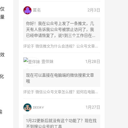
仅
匿名
2月3日
量
你好！我在公众号上发了一条推文，几
天有人告诉我公众号被禁止访问了，我
已经申请恢复了，说1到三个工作日在微
信团队...
评论于
微信推文为什么会违规？公众号文章怎么检测是否违规？
效
壹伴妹
1月28日
现在可以直接在电脑端的微信搜索文章
化
哦
评论于
微信公众号文章怎么搜？如何在电脑上搜索公众号文章？
ᴅᴇᴇʀʏ
1月27日
输
1月22更新后就没有这个功能了？现在找
不到搜公众号的工具