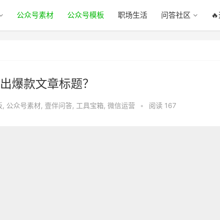
公众号素材
公众号模板
职场生活
问答社区

出爆款文章标题？
板
,
公众号素材
,
壹伴问答
,
工具宝箱
,
微信运营
•
阅读 167