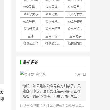
公众号排版，微信编辑器
公众号排版，排版样式
公众号数据分析
公众号文章
公众号文章、公众号运营
公众号样式
公众号样式，微信公众号排版
公众号样式，微信编辑器
公众号模板
公众号素材
公众号运营
公众号运营，公众号编辑器
壹伴
壹伴、新媒体运营
壹伴助手
微信公众号
微信公众号，样式模板、公众号样式
微信编辑器
最新评论
壹伴妹
2月3日
你好，如果是被公众号官方封禁了，只
能自行申诉。没有处理结果可能是正在
发
处理，请耐心等待。如果长时间未回
却
应，建议联...
评论于
微信推文为什么会违规？公众号文章怎么检测是否违规？