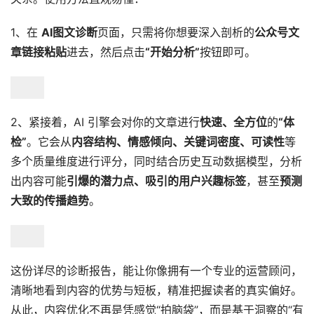
1、在
AI图文诊断
页面，只需将你想要深入剖析的
公众号文
章链接粘贴
进去，然后点击
“开始分析”
按钮即可。
2、紧接着，AI 引擎会对你的文章进行
快速、全方位
的
“体
检”
。它会从
内容结构、情感倾向、关键词密度、可读性
等
多个质量维度进行评分，同时结合历史互动数据模型，分析
出内容可能
引爆的潜力点、吸引的用户兴趣标签
，甚至
预测
大致的传播趋势
。
这份详尽的诊断报告，能让你像拥有一个专业的运营顾问，
清晰地看到内容的优势与短板，精准把握读者的真实偏好。
从此，内容优化不再是凭感觉“拍脑袋”，而是基于洞察的“有