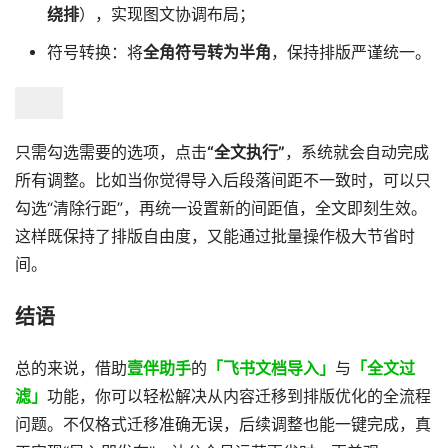
绕排
），实现图文协调布局；
符号转换：将
全角符号转为半角
，保持排版严谨统一。
只需勾选需要的选项，点击
“全文执行”
，系统就会自动完成
所有调整。比如当你觉得导入后段落间距不一致时，可以只
勾选“清除行距”，再统一设置新的间距值，全文即刻生效。
这样既保持了排版自由度，又能通过批量操作极大节省时
间。
结语
总的来说，借助
壹伴助手
的
「飞书文档导入」
与
「全文过
滤」
功能，你可以轻松解决从内容迁移到排版优化的全流程
问题。不仅格式迁移准确无误，后续调整也能一键完成，真