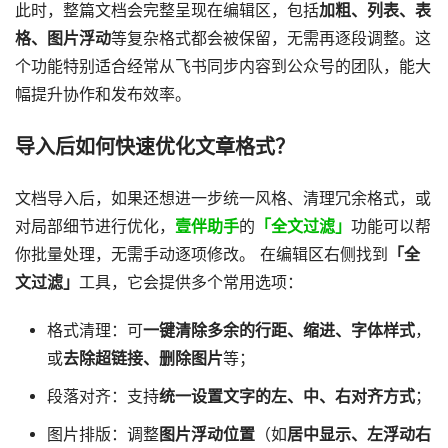
此时，整篇文档会完整呈现在编辑区，包括
加粗、列表、表
格、图片浮动
等复杂格式都会被保留，无需再逐段调整。这
个功能特别适合经常从飞书同步内容到公众号的团队，能大
幅提升协作和发布效率。
导入后如何快速优化文章格式？
文档导入后，如果还想进一步统一风格、清理冗余格式，或
对局部细节进行优化，
壹伴助手
的
「全文过滤」
功能可以帮
你批量处理，无需手动逐项修改。 在编辑区右侧找到
「全
文过滤」
工具，它会提供多个常用选项：
格式清理：可
一键清除多余的行距、缩进、字体样式
，
或
去除超链接、删除图片
等；
段落对齐：支持
统一设置文字的左、中、右对齐方式
；
图片排版：调整
图片浮动位置
（如
居中显示、左浮动右