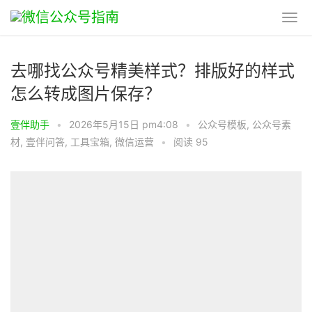
去哪找公众号精美样式？排版好的样式
怎么转成图片保存？
壹伴助手
•
2026年5月15日 pm4:08
•
公众号模板
,
公众号素
材
,
壹伴问答
,
工具宝箱
,
微信运营
•
阅读 95