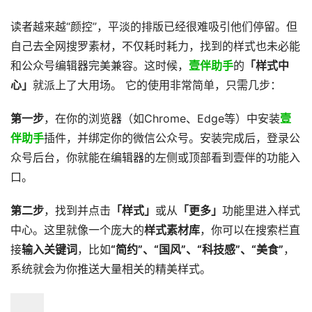
读者越来越“颜控”，平淡的排版已经很难吸引他们停留。但
自己去全网搜罗素材，不仅耗时耗力，找到的样式也未必能
和公众号编辑器完美兼容。这时候，
壹伴助手
的
「样式中
心」
就派上了大用场。 它的使用非常简单，只需几步：
第一步
，在你的浏览器（如Chrome、Edge等）中安装
壹
伴助手
插件，并绑定你的微信公众号。安装完成后，登录公
众号后台，你就能在编辑器的左侧或顶部看到壹伴的功能入
口。
第二步
，找到并点击
「样式」
或从
「更多」
功能里进入样式
中心。这里就像一个庞大的
样式素材库
，你可以在搜索栏直
接
输入关键词
，比如
“简约”、“国风”、“科技感”、“美食”
，
系统就会为你推送大量相关的精美样式。