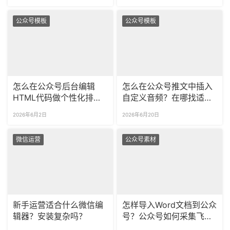
公众号模板
公众号模板
怎么在公众号后台编辑
怎么在公众号推文中插入
HTML代码做个性化排
自定义音频？在哪找适配
版？如何提前预览代码的
不同风格的音乐播放器样
2026年6月2日
2026年6月20日
最终渲染效果？
式？
微信运营
公众号素材
新手运营适合什么微信编
怎样导入Word文档到公众
辑器？安装复杂吗？
号？公众号如何采集飞书
和Notion文档？