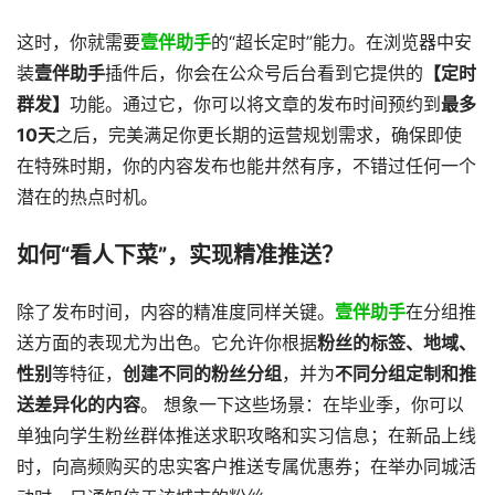
这时，你就需要
壹伴助手
的“超长定时”能力。在浏览器中安
装
壹伴助手
插件后，你会在公众号后台看到它提供的
【定时
群发】
功能。通过它，你可以将文章的发布时间预约到
最多
10天
之后，完美满足你更长期的运营规划需求，确保即使
在特殊时期，你的内容发布也能井然有序，不错过任何一个
潜在的热点时机。
如何“看人下菜”，实现精准推送？
除了发布时间，内容的精准度同样关键。
壹伴助手
在分组推
送方面的表现尤为出色。它允许你根据
粉丝的标签、地域、
性别
等特征，
创建不同的粉丝分组
，并为
不同分组定制和推
送差异化的内容
。 想象一下这些场景：在毕业季，你可以
单独向学生粉丝群体推送求职攻略和实习信息；在新品上线
时，向高频购买的忠实客户推送专属优惠券；在举办同城活