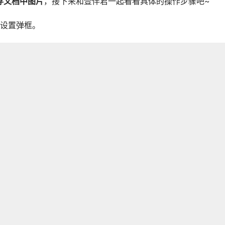
存文档中图片
，接下来和壹伴君一起看看具体的操作步骤吧~
设置弹框。