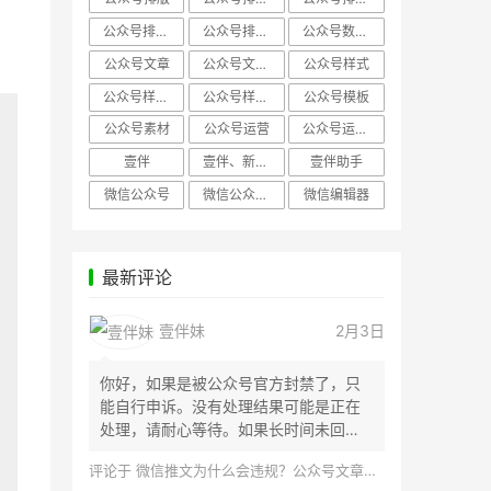
公众号排版，微信编辑器
公众号排版，排版样式
公众号数据分析
公众号文章
公众号文章、公众号运营
公众号样式
公众号样式，微信公众号排版
公众号样式，微信编辑器
公众号模板
公众号素材
公众号运营
公众号运营，公众号编辑器
壹伴
壹伴、新媒体运营
壹伴助手
微信公众号
微信公众号，样式模板、公众号样式
微信编辑器
最新评论
壹伴妹
2月3日
你好，如果是被公众号官方封禁了，只
能自行申诉。没有处理结果可能是正在
处理，请耐心等待。如果长时间未回
应，建议联...
评论于
微信推文为什么会违规？公众号文章怎么检测是否违规？