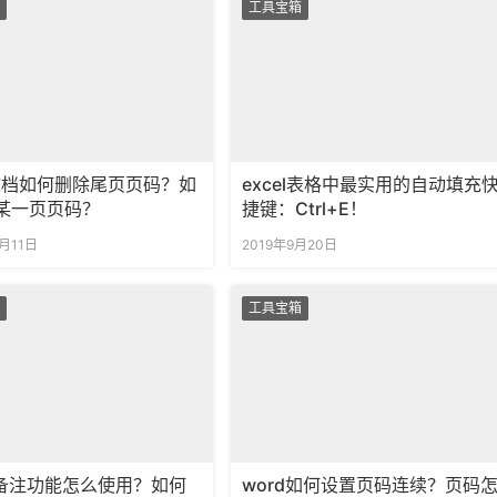
工具宝箱
d文档如何删除尾页页码？如
excel表格中最实用的自动填充
某一页页码？
捷键：Ctrl+E！
1月11日
2019年9月20日
工具宝箱
的备注功能怎么使用？如何
word如何设置页码连续？页码