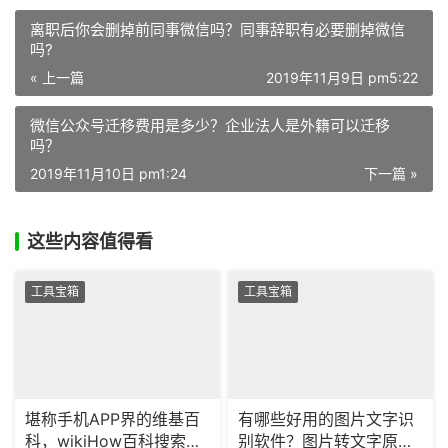
离职后你会删掉前同事微信吗？同事辞职有必要删掉微信
吗?
« 上一篇
2019年11月9日 pm5:22
微信公众号迁移费用是多少？企业法人是外籍可以迁移
吗？
2019年11月10日 pm1:24
下一篇 »
这些内容值得看
工具宝箱
工具宝箱
堪称手机APP界的维基百
有哪些好用的图片文字识
科，wikiHow百科搜索神
别软件？图片转文字原来