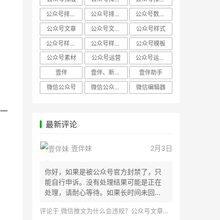
公众号排版，微信编辑器
公众号排版，排版样式
公众号数据分析
公众号文章
公众号文章、公众号运营
公众号样式
公众号样式，微信公众号排版
公众号样式，微信编辑器
公众号模板
公众号素材
公众号运营
公众号运营，公众号编辑器
壹伴
壹伴、新媒体运营
壹伴助手
微信公众号
微信公众号，样式模板、公众号样式
微信编辑器
一
最新评论
壹伴妹
2月3日
你好，如果是被公众号官方封禁了，只
能自行申诉。没有处理结果可能是正在
处理，请耐心等待。如果长时间未回
应，建议联...
评论于
微信推文为什么会违规？公众号文章怎么检测是否违规？