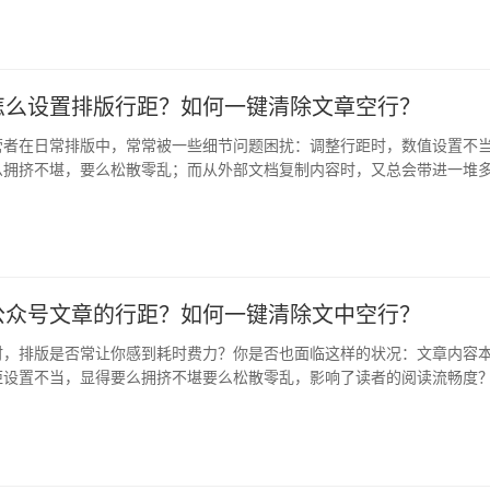
怎么设置排版行距？如何一键清除文章空行？
营者在日常排版中，常常被一些细节问题困扰：调整行距时，数值设置不
么拥挤不堪，要么松散零乱；而从外部文档复制内容时，又总会带进一堆
除不…
公众号文章的行距？如何一键清除文中空行？
时，排版是否常让你感到耗时费力？你是否也面临这样的状况：文章内容
距设置不当，显得要么拥挤不堪要么松散零乱，影响了读者的阅读流畅度
编辑…