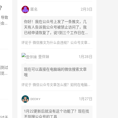
？
匿名
2月3日
，导致
你好！我在公众号上发了一条推文，几
是会带
天有人告诉我公众号被禁止访问了，我
已经申请恢复了，说1到三个工作日在微
信团队...
评论于
微信推文为什么会违规？公众号文章怎么检测是否违规？
壹伴妹
1月28日
遇到过
现在可以直接在电脑端的微信搜索文章
浏览体
哦
评论于
微信公众号文章怎么搜？如何在电脑上搜索公众号文章？
ᴅᴇᴇʀʏ
1月27日
1月22更新后就没有这个功能了？现在找
不到搜公众号的工具
或过于