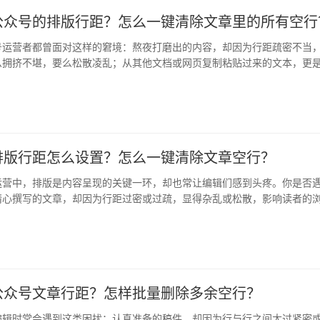
公众号的排版行距？怎么一键清除文章里的所有空行
号运营者都曾面对这样的窘境：熬夜打磨出的内容，却因为行距疏密不当
么拥挤不堪，要么松散凌乱；从其他文档或网页复制粘贴过来的文本，更
的空…
排版行距怎么设置？怎么一键清除文章空行？
运营中，排版是内容呈现的关键一环，却也常让编辑们感到头疼。你是否
精心撰写的文章，却因为行距过密或过疏，显得杂乱或松散，影响读者的
从外…
公众号文章行距？怎样批量删除多余空行？
编辑时常会遇到这类困扰：认真准备的稿件，却因为行与行之间太过紧密