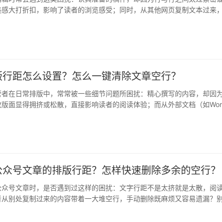
美感大打折扣，影响了读者的浏览感受；同时，从其他网页复制文本过来
夹杂…
版行距怎么设置？怎么一键清除文章空行？
营者在日常排版中，常常被一些细节问题所困扰：精心撰写的内容，却因
版面显得拥挤或松散，直接影响读者的阅读体验；而从外部文档（如Wor
贴…
公众号文章的排版行距？怎样快速删除多余的空行？
公众号文章时，是否遇到过这样的困扰：文字行距不是太挤就是太散，阅
者从别处复制过来的内容带着一大堆空行，手动删除既麻烦又容易遗漏？
的排版…