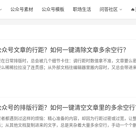
公众号素材
公众号模板
职场生活
问答社区

公众号文章的行距？如何一键清除文章多余空行？
营在日常排版时，总会被几个细节卡住：调行距时数值拿不准，文章要么
要么稀稀拉拉没了连贯感；从外部文档往编辑器里搬内容时，又总会带进
行，…
公众号的排版行距？如何一键清空文章里的多余空行
营者都遇到过这样的烦恼：精心准备的内容，却因为行距过密或过宽，让
适；从其他文档复制进来的文字，总是夹杂着大量多余空行，手动一个个
错。…