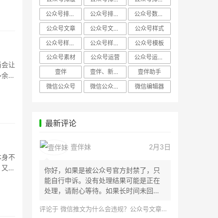
公众号排版，微信编辑器
公众号排版，排版样式
公众号数据分析
公众号文章
公众号文章、公众号运营
公众号样式
公众号样式，微信公众号排版
公众号样式，微信编辑器
公众号模板
公众号素材
公众号运营
公众号运营，公众号编辑器
当会让
壹伴
壹伴、新媒体运营
壹伴助手
多余的
微信公众号
微信公众号，样式模板、公众号样式
微信编辑器
最新评论
壹伴妹
2月3日
本身不
？又或
你好，如果是被公众号官方封禁了，只
能自行申诉。没有处理结果可能是正在
处理，请耐心等待。如果长时间未回
应，建议联...
评论于
微信推文为什么会违规？公众号文章怎么检测是否违规？