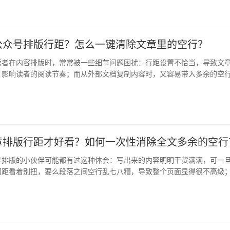
公众号排版行距？怎么一键清除文章里的空行？
营者在内容排版时，常常被一些细节问题困扰：行距设置不恰当，导致文
，影响读者的阅读节奏；而从外部文档复制内容时，又容易带入多余的空
容易…
章排版行距才好看？如何一次性消除全文多余的空行
号排版的小伙伴可能都有过这种体会：写出来的内容明明干货满满，可一
间距看着别扭，要么段落之间空行乱七八糟，导致整个页面显得很不高级