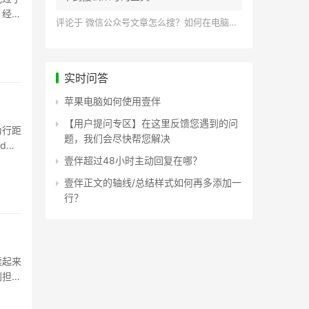
，经常
评论于
微信公众号文章怎么搜？如何在电脑上搜索公众号文章？
实时问答
苹果电脑如何使用壹伴
【用户提问专区】在这里反馈您遇到的问
为行距
题，我们会尽快帮您解决
d或
壹伴超过48小时主动回复在哪？
壹伴正文的轴线/总结样式如何再多添加一
行？
读起来
别担