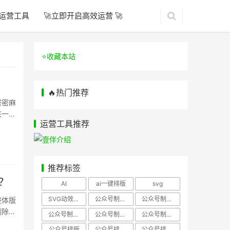
运营工具
🚀立即开启高效运营 🚀
⭐️收藏本站
🔥热门推荐
密密麻
来一堆
运营工具推荐
推荐标签
？
AI
ai一键排版
svg
SVG动效样式
公众号制作、公众号排版
公众号制作、公众号模板
整体版
删除既
公众号制作、微信编辑器
公众号制作，公众号排版
公众号制作，公众号排版、微信编辑器
公众号排版
公众号排版，公众号模板
公众号排版，公众号素材