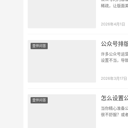
稀疏，让版面
会格式变形，
2026年4月1日
公众号排
壹伴问答
许多公众号运
设置不当，导致
网页）复制粘
2026年3月17日
怎么设置
壹伴问答
当你精心准备
很不舒服？或
心，壹伴助手