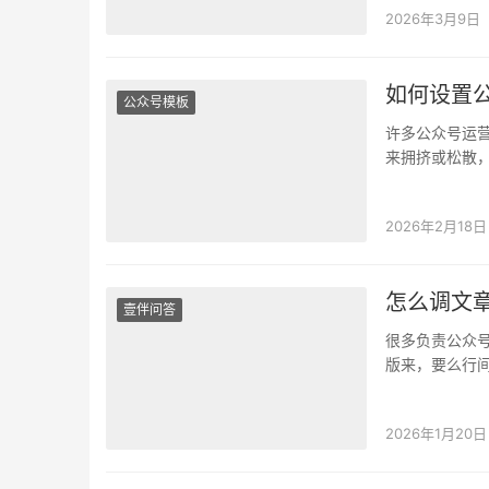
2026年3月9日
如何设置
公众号模板
许多公众号运
来拥挤或松散
动清理费时又
2026年2月18日
怎么调文
壹伴问答
很多负责公众
版来，要么行
是从 Word …
2026年1月20日