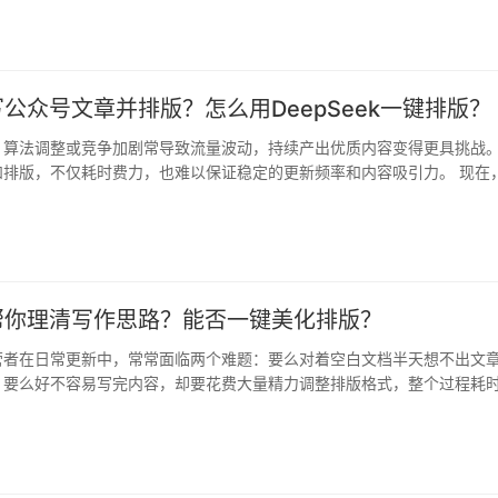
写公众号文章并排版？怎么用DeepSeek一键排版？
，算法调整或竞争加剧常导致流量波动，持续产出优质内容变得更具挑战
和排版，不仅耗时费力，也难以保证稳定的更新频率和内容吸引力。 现在
I帮你理清写作思路？能否一键美化排版？
营者在日常更新中，常常面临两个难题：要么对着空白文档半天想不出文
；要么好不容易写完内容，却要花费大量精力调整排版格式，整个过程耗
么方法能…