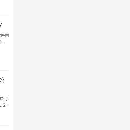
​
或是内
功
公
的新手
生成