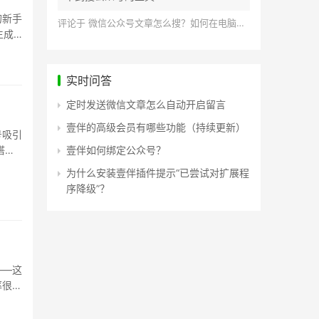
的新手
评论于
微信公众号文章怎么搜？如何在电脑上搜索公众号文章？
生成
实时问答
定时发送微信文章怎么自动开启留言
壹伴的高级会员有哪些功能（持续更新）
号吸引
搭配
壹伴如何绑定公众号？
为什么安装壹伴插件提示“已尝试对扩展程
序降级”？
——这
率很难