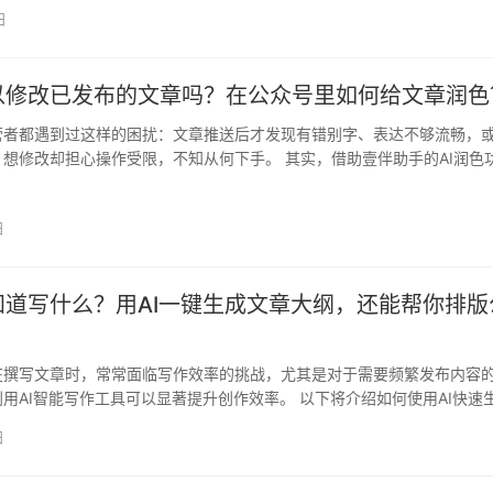
日
以修改已发布的文章吗？在公众号里如何给文章润色？
营者都遇到过这样的困扰：文章推送后才发现有错别字、表达不够流畅，
想修改却担心操作受限，不知从何下手。 其实，借助壹伴助手的AI润色
都能…
日
知道写什么？用AI一键生成文章大纲，还能帮你排版
在撰写文章时，常常面临写作效率的挑战，尤其是对于需要频繁发布内容
用AI智能写作工具可以显著提升创作效率。 以下将介绍如何使用AI快速
…
日