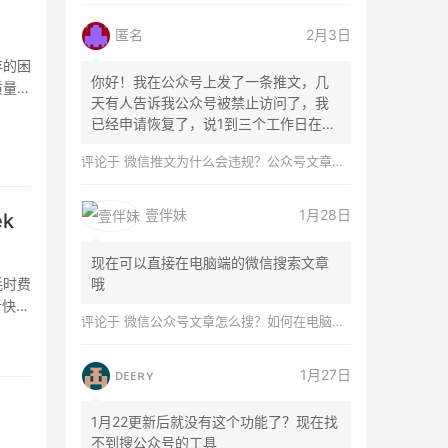
匿名
2月3日
存的困
你好！我在公众号上发了一条推文，几
质量。
天有人告诉我公众号被禁止访问了，我
已经申请恢复了，说1到三个工作日在微
信团队...
评论于
微信推文为什么会违规？公众号文章怎么检测是否违规？
壹伴妹
1月28日
k
现在可以直接在电脑端的微信搜索文章
耗时费
哦
者快速
评论于
微信公众号文章怎么搜？如何在电脑上搜索公众号文章？
ᴅᴇᴇʀʏ
1月27日
1月22更新后就没有这个功能了？现在找
不到搜公众号的工具