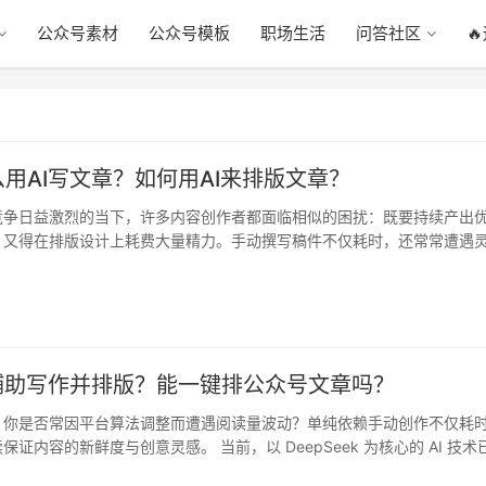
公众号素材
公众号模板
职场生活
问答社区

用AI写文章？如何用AI来排版文章？
竞争日益激烈的当下，许多内容创作者都面临相似的困扰：既要持续产出
，又得在排版设计上耗费大量精力。手动撰写稿件不仅耗时，还常常遭遇
排版…
I辅助写作并排版？能一键排公众号文章吗？
，你是否常因平台算法调整而遭遇阅读量波动？单纯依赖手动创作不仅耗
证内容的新鲜度与创意灵感。 当前，以 DeepSeek 为核心的 AI 技术