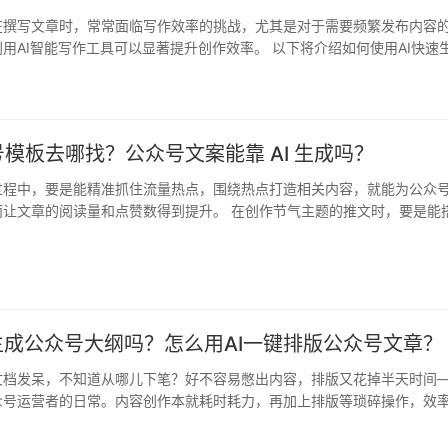
在撰写文章时，常常面临写作效率的挑战，尤其是对于需要频繁发布内容
用AI智能写作工具可以显著提升创作效率。 以下将介绍如何使用AI快速
…
日
模板去哪找？公众号文案能靠 AI 生成吗？
过程中，要是能精准抓住流量热点，围绕热点打造相关内容，就能为公众
而让文章的阅读量和点赞数得到提升。 在创作节气主题的推文时，要是能
模板…
生成公众号大纲吗？怎么用AI一键排版公众号文章？​
文档发呆，不知道从哪儿下笔？好不容易憋出内容，排版又花掉半天时间
众号运营者的日常。内容创作本就耗时耗力，再加上排版等琐碎操作，效
，…