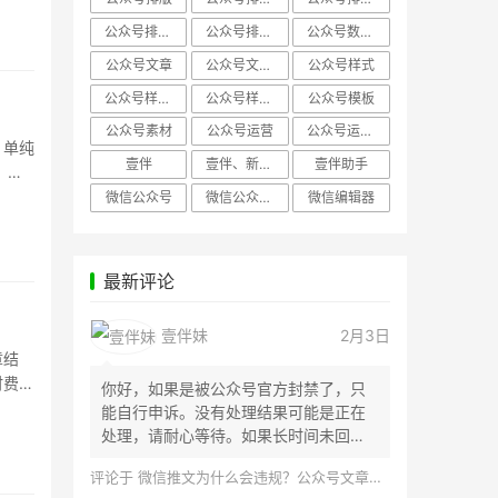
公众号排版，微信编辑器
公众号排版，排版样式
公众号数据分析
公众号文章
公众号文章、公众号运营
公众号样式
公众号样式，微信公众号排版
公众号样式，微信编辑器
公众号模板
公众号素材
公众号运营
公众号运营，公众号编辑器
。单纯
壹伴
壹伴、新媒体运营
壹伴助手
，以
微信公众号
微信公众号，样式模板、公众号样式
微信编辑器
最新评论
壹伴妹
2月3日
章结
时费
你好，如果是被公众号官方封禁了，只
能自行申诉。没有处理结果可能是正在
处理，请耐心等待。如果长时间未回
应，建议联...
评论于
微信推文为什么会违规？公众号文章怎么检测是否违规？