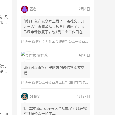
匿名
2月3日
器，又
你好！我在公众号上发了一条推文，几
伴助
天有人告诉我公众号被禁止访问了，我
已经申请恢复了，说1到三个工作日在微
信团队...
评论于
微信推文为什么会违规？公众号文章怎么检测是否违规？
壹伴妹
1月28日
需要引
现在可以直接在电脑端的微信搜索文章
心创作
哦
评论于
微信公众号文章怎么搜？如何在电脑上搜索公众号文章？
ᴅᴇᴇʀʏ
1月27日
1月22更新后就没有这个功能了？现在找
不到搜公众号的工具
时，如