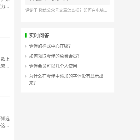
费力，
评论于
微信公众号文章怎么搜？如何在电脑上搜索公众号文章？
实时问答
壹伴的样式中心在哪？
如何领取壹伴的免费会员？
一款上
太繁
壹伴会员可以几个人使用
为什么在壹伴中添加的字体没有显示出
来？
不知选
答这两