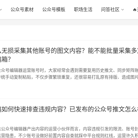
公众号素材
公众号模板
职场生活
问答社区

么无损采集其他账号的图文内容？能不能批量采集多
稿箱？
公众号编辑器运营账号时，大家经常会遇到需要复用历史推文、同步矩阵
传统手动复制粘贴，不仅步骤繁琐重复，还很容易打乱原有排版、造成图
，后续…
稿如何快速排查违规内容？已发布的公众号推文怎么
？
信公众号编辑器产出内容的运营小伙伴而言，内容违规引发的限流、账号
运营隐患，不少账号没做好前置内容自查就踩中平台规则红线，运营许久