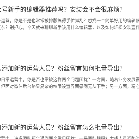
众号新手的编辑器推荐吗？安装会不会很麻烦？
号运营，你是不是也常常被排版搞得手忙脚乱？想找一个简单好用的编辑
复杂？别担心，今天就来聊聊新手该用什么编辑器，以及如何轻松安装壹
营起步…
么添加新的运营人员？粉丝留言如何批量导出？
的日常运营中，你是否也常被这样两个问题困扰？一方面，随着业务发展
，但面对微信后台略显复杂的权限设置界面感到无从下手；另一方面，精
海量…
何添加新的运营人员？粉丝留言怎么批量导出？
运营中，许多团队都会遇到两个常见困扰：一是团队规模扩大或人员调整