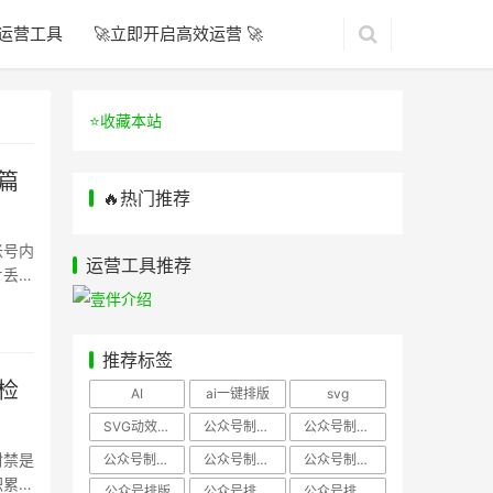
运营工具
🚀立即开启高效运营 🚀
⭐️收藏本站
篇
🔥热门推荐
账号内
运营工具推荐
片丢
推荐标签
检
AI
ai一键排版
svg
SVG动效样式
公众号制作、公众号排版
公众号制作、公众号模板
封禁是
公众号制作、微信编辑器
公众号制作，公众号排版
公众号制作，公众号排版、微信编辑器
积累的
公众号排版
公众号排版，公众号模板
公众号排版，公众号素材