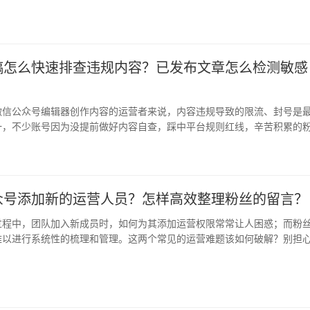
接打…
稿怎么快速排查违规内容？已发布文章怎么检测敏感
微信公众号编辑器创作内容的运营者来说，内容违规导致的限流、封号是
一，不少账号因为没提前做好内容自查，踩中平台规则红线，辛苦积累的
 …
众号添加新的运营人员？怎样高效整理粉丝的留言？
过程中，团队加入新成员时，如何为其添加运营权限常常让人困惑；而粉
难以进行系统性的梳理和管理。这两个常见的运营难题该如何破解？别担
助手…