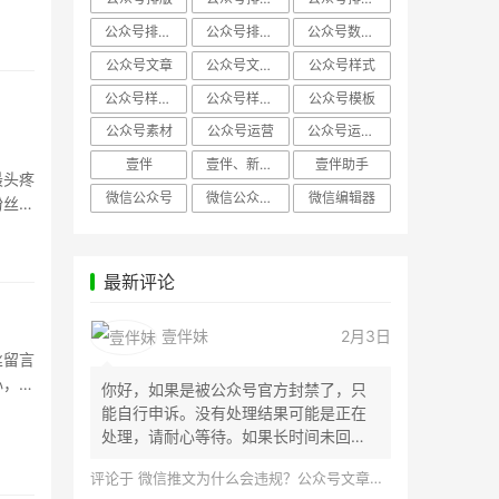
公众号排版，微信编辑器
公众号排版，排版样式
公众号数据分析
公众号文章
公众号文章、公众号运营
公众号样式
公众号样式，微信公众号排版
公众号样式，微信编辑器
公众号模板
公众号素材
公众号运营
公众号运营，公众号编辑器
壹伴
壹伴、新媒体运营
壹伴助手
最头疼
微信公众号
微信公众号，样式模板、公众号样式
微信编辑器
粉丝和
最新评论
壹伴妹
2月3日
丝留言
心，今
你好，如果是被公众号官方封禁了，只
能自行申诉。没有处理结果可能是正在
处理，请耐心等待。如果长时间未回
应，建议联...
评论于
微信推文为什么会违规？公众号文章怎么检测是否违规？