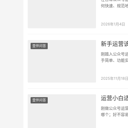
何快速、规范
难以系统化地
2026年1月4日
新手运营
壹伴问答
刚踏入公众号
手简单、功能
琐，不敢轻易
2025年11月18
运营小白
壹伴问答
刚做公众号运
哪个；好不容
个关键问题，