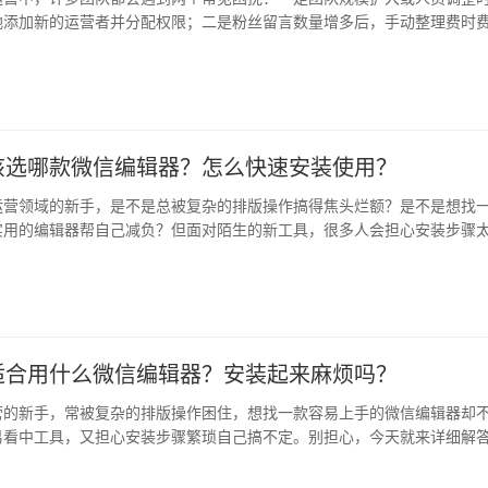
地添加新的运营者并分配权限；二是粉丝留言数量增多后，手动整理费时
分析…
该选哪款微信编辑器？怎么快速安装使用？
运营领域的新手，是不是总被复杂的排版操作搞得焦头烂额？是不是想找
实用的编辑器帮自己减负？但面对陌生的新工具，很多人会担心安装步骤
尝试。…
日
适合用什么微信编辑器？安装起来麻烦吗？
营的新手，常被复杂的排版操作困住，想找一款容易上手的微信编辑器却
易看中工具，又担心安装步骤繁琐自己搞不定。别担心，今天就来详细解
让你…