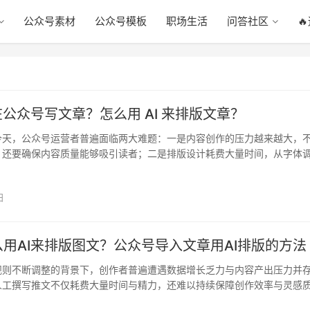
公众号素材
公众号模板
职场生活
问答社区

在公众号写文章？怎么用 AI 来排版文章？
今天，公众号运营者普遍面临两大难题：一是内容创作的压力越来越大，
，还要确保内容质量能够吸引读者；二是排版设计耗费大量时间，从字体
一个…
日
用AI来排版图文？公众号导入文章用AI排版的方法
规则不断调整的背景下，创作者普遍遭遇数据增长乏力与内容产出压力并
人工撰写推文不仅耗费大量时间与精力，还难以持续保障创作效率与灵感
，…