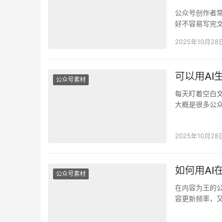
公众号创作者
好不容易写完
呢？ 如何用De
2025年10月28
可以用AI
公众号素材
每天盯着空白
大概是很多公
提上去。 好在
2025年10月28
如何用AI
公众号素材
在内容为王的
容更新频率，
熬夜赶稿却灵