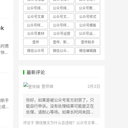
公众号排版，微信编辑器
公众号排版，排版样式
公众号数据分析
公众号文章
公众号文章、公众号运营
公众号样式
公众号样式，微信公众号排版
公众号样式，微信编辑器
公众号模板
k
公众号素材
公众号运营
公众号运营，公众号编辑器
壹伴
壹伴、新媒体运营
壹伴助手
耗时费
微信公众号
微信公众号，样式模板、公众号样式
微信编辑器
者快速
最新评论
壹伴妹
2月3日
你好，如果是被公众号官方封禁了，只
的新手
能自行申诉。没有处理结果可能是正在
生成
处理，请耐心等待。如果长时间未回
应，建议联...
评论于
微信推文为什么会违规？公众号文章怎么检测是否违规？