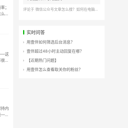
频率；
评论于
微信公众号文章怎么搜？如何在电脑上搜索公众号文章？
怎么办
实时问答
用壹伴如何筛选后台消息？
壹伴超过48小时主动回复在哪？
——这
率很难
【近期热门问题】
用壹伴怎么查看取关你的粉丝？
保持内
境——