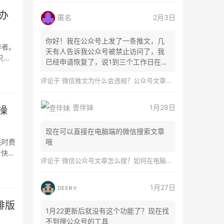
办
匿名
2月3日
你好！我在公众号上发了一条推文，几
作者。
天有人告诉我公众号被禁止访问了，我
只要
已经申请恢复了，说1到三个工作日在微
信团队...
评论于
微信推文为什么会违规？公众号文章怎么检测是否违规？
壹伴妹
1月28日
操
现在可以直接在电脑端的微信搜索文章
耗时费
哦
者快速
评论于
微信公众号文章怎么搜？如何在电脑上搜索公众号文章？
ᴅᴇᴇʀʏ
1月27日
排版
1月22更新后就没有这个功能了？现在找
不到搜公众号的工具