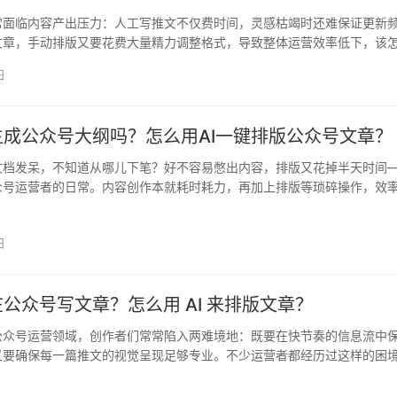
常面临内容产出压力：人工写推文不仅费时间，灵感枯竭时还难保证更新
文章，手动排版又要花费大量精力调整格式，导致整体运营效率低下，该
…
日
生成公众号大纲吗？怎么用AI一键排版公众号文章？​
文档发呆，不知道从哪儿下笔？好不容易憋出内容，排版又花掉半天时间
众号运营者的日常。内容创作本就耗时耗力，再加上排版等琐碎操作，效
，…
日
在公众号写文章？怎么用 AI 来排版文章？​
公众号运营领域，创作者们常常陷入两难境地：既要在快节奏的信息流中
又要确保每一篇推文的视觉呈现足够专业。不少运营者都经历过这样的困
感枯…