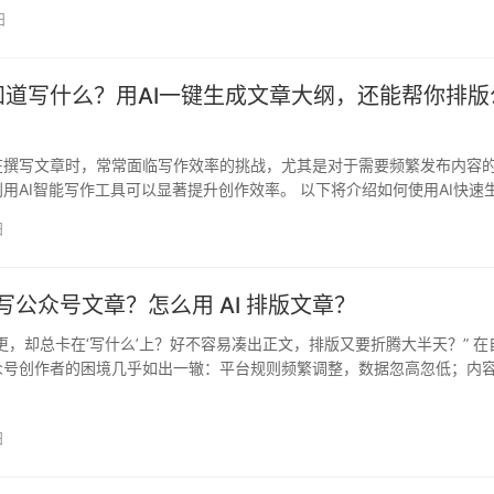
日
知道写什么？用AI一键生成文章大纲，还能帮你排版
在撰写文章时，常常面临写作效率的挑战，尤其是对于需要频繁发布内容
用AI智能写作工具可以显著提升创作效率。 以下将介绍如何使用AI快速
…
日
I 写公众号文章？怎么用 AI 排版文章？
更，却总卡在‘写什么’上？好不容易凑出正文，排版又要折腾大半天？” 在
众号创作者的困境几乎如出一辙：平台规则频繁调整，数据忽高忽低；内
日