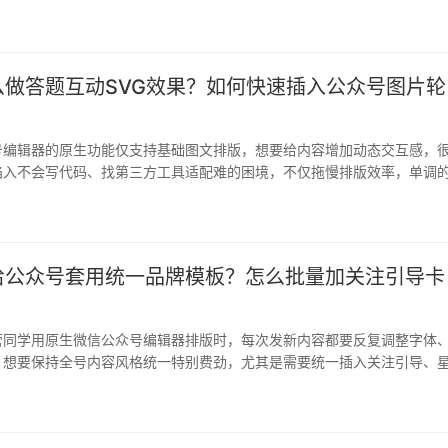
 …
么做答题互动SVG效果？如何快速插入公众号图片轮
号编辑器的原生功能仅支持基础图文排版，想要给内容增加动态交互感，
陷入不会写代码、找第三方工具适配难的困境，不仅拖慢排版效率，单调
者，…
给公众号套用统一品牌模板？怎么批量加关注引导卡
营同学用原生微信公众号编辑器排版时，每次发新内容都要反复调整字体
，想要保持全号内容风格统一特别费劲，尤其是需要统一插入关注引导、
手动…