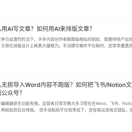
的…
用AI写文章？如何用AI来排版文章？
竞争日益激烈的当下，许多内容创作者都面临相似的困扰：既要持续产出
，又得在排版设计上耗费大量精力。手动撰写稿件不仅耗时，还常常遭遇
排版…
无损导入Word内容不跑版？如何把飞书/Notion
到公众号？
编辑器原生功能有限，运营者日常写稿大多习惯先在Word、飞书、Notio
，再粘贴到后台排版。 但手动粘贴不仅效率低下，还容易出现格式错乱、