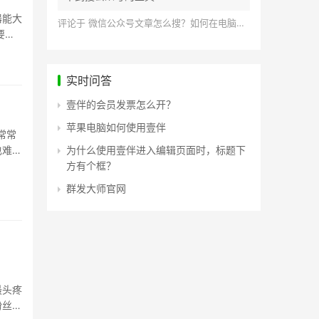
器能大
评论于
微信公众号文章怎么搜？如何在电脑上搜索公众号文章？
要么
实时问答
壹伴的会员发票怎么开？
苹果电脑如何使用壹伴
常常
也难以
为什么使用壹伴进入编辑页面时，标题下
方有个框？
群发大师官网
最头疼
粉丝和