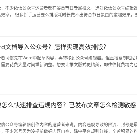
近，不少微信公众号运营者都在筹备节日专属推文，选对微信公众号编辑
出效率。 很多新手运营要么排版耗时长做不出符合节日氛围的童趣效果，
版权…
rd文档导入公众号？怎样实现高效排版？
者习惯先在Word中起草内容，再转移到公众号编辑器。但直接复制粘贴
，需要花费大量时间重新调整。想要让推文版式更精美，却往往耗费精力
…
稿怎么快速排查违规内容？已发布文章怎么检测敏感
微信公众号编辑器创作内容的运营者来说，内容违规导致的限流、封号是
一，不少账号因为没提前做好内容自查，踩中平台规则红线，辛苦积累的