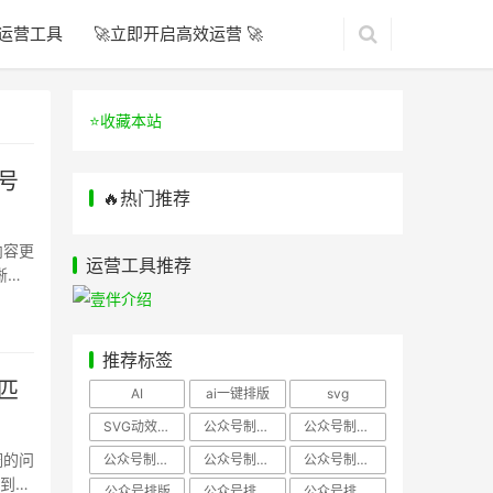
运营工具
🚀立即开启高效运营 🚀
⭐️收藏本站
号
🔥热门推荐
内容更
运营工具推荐
晰的
推荐标签
匹
AI
ai一键排版
svg
SVG动效样式
公众号制作、公众号排版
公众号制作、公众号模板
调的问
公众号制作、微信编辑器
公众号制作，公众号排版
公众号制作，公众号排版、微信编辑器
不到预
公众号排版
公众号排版，公众号模板
公众号排版，公众号素材