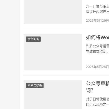
六一儿童节临
幅提升内容产
怕用的模板有
2026年5月29日
如何将Wo
壹伴问答
许多公众号运营
导致格式混乱
达到理想效果&
2026年5月28日
公众号草
公众号模板
词？
对于日常使用
的运营风险之