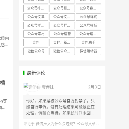
公众号排版，微信编辑器
公众号排版，排版样式
公众号数据分析
公众号文章
公众号文章、公众号运营
公众号样式
公众号样式，微信公众号排版
公众号样式，微信编辑器
公众号模板
公众号素材
公众号运营
公众号运营，公众号编辑器
优质内
壹伴
壹伴、新媒体运营
壹伴助手
灵感瓶
微信公众号
微信公众号，样式模板、公众号样式
微信编辑器
最新评论
文档
壹伴妹
2月3日
你好，如果是被公众号官方封禁了，只
n等
能自行申诉。没有处理结果可能是正在
图片
处理，请耐心等待。如果长时间未回
应，建议联...
评论于
微信推文为什么会违规？公众号文章怎么检测是否违规？