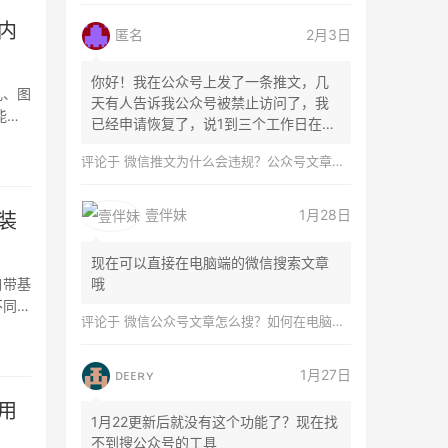
内
匿名
2月3日
你好！我在公众号上发了一条推文，几
乱、图
天有人告诉我公众号被禁止访问了，我
能，
已经申请恢复了，说1到三个工作日在微
信团队...
评论于
微信推文为什么会违规？公众号文章怎么检测是否违规？
壹伴妹
1月28日
装
现在可以直接在电脑端的微信搜索文章
自带基
哦
不同内
评论于
微信公众号文章怎么搜？如何在电脑上搜索公众号文章？
ᴅᴇᴇʀʏ
1月27日
用
1月22更新后就没有这个功能了？现在找
不到搜公众号的工具