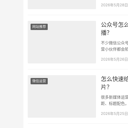
流量付之东流。
2026年5月28日
公众号怎
网站推荐
播？
不少微信公众
营小伙伴都会
也很难留住读
2026年5月26日
怎么快速
微信运营
片？
很多新媒体运
距、标题配色
醒等卡片时，
2026年5月25日