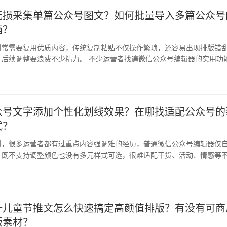
无损采集单篇公众号图文？如何批量导入多篇公众号
箱？
时常需要复用优质内容，传统复制粘贴不仅操作繁琐，还容易出现排版错
，后续调整要浪费不少精力。 不少运营者找遍微信公众号编辑器的实用功
的图…
众号文字添加个性化划线效果？在哪找适配公众号的
式？
时，很多运营者都有过重点内容强调难的经历，普通微信公众号编辑器仅
，既不支持调整颜色也没有多元样式可选，很难适配干货、活动、情感等
仅拉…
一儿童节推文怎么快速搞定高颜值排版？有没有可商
版素材？