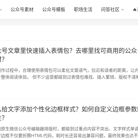
公众号素材
公众号模板
职场生活
问答社区

众号文章里快速插入表情包？去哪里找可商用的公众
材？
创作过程中，合理使用表情包可以柔化文案语气，拉近和读者的距离，让
升整体阅读体验。 但不少运营都碰到过表情包难找、插入繁琐、版权不清
集素…
么给文字添加个性化边框样式？如何自定义边框参数
性？
用原生微信公众号编辑器排版时，都碰到过重点内容不突出、文字样式单
边框不仅要折腾HTML代码，耗时长还容易出兼容问题，最终效果也达