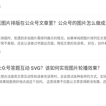
互…
日
张图片排版在公众号文章里？公众号的图片怎么做成
在排版时，若遇到多张图片需排列展示的情况，如果单纯把图片排列在文
非常不美观，还会让读者过早跳出页面，降低文章的完读率。 好在，创作
实现…
日
众号答题互动 SVG？该如何实现图片轮播效果？
在想办法提高文章互动性和读者完读率时，总会尝试各种各样的方式。实
动态效果就能很好地达成这个目的。 这类效果不仅能让文章变得鲜活有趣，