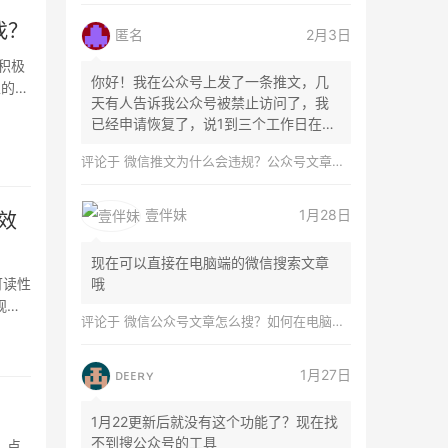
找？
匿名
2月3日
积极
你好！我在公众号上发了一条推文，几
性的特
天有人告诉我公众号被禁止访问了，我
已经申请恢复了，说1到三个工作日在微
信团队...
评论于
微信推文为什么会违规？公众号文章怎么检测是否违规？
壹伴妹
1月28日
效
现在可以直接在电脑端的微信搜索文章
可读性
哦
观有
评论于
微信公众号文章怎么搜？如何在电脑上搜索公众号文章？
ᴅᴇᴇʀʏ
1月27日
1月22更新后就没有这个功能了？现在找
不到搜公众号的工具
 点