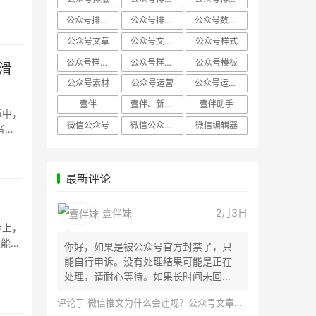
公众号排版，微信编辑器
公众号排版，排版样式
公众号数据分析
公众号文章
公众号文章、公众号运营
公众号样式
公众号样式，微信公众号排版
公众号样式，微信编辑器
公众号模板
滑
公众号素材
公众号运营
公众号运营，公众号编辑器
壹伴
壹伴、新媒体运营
壹伴助手
章中，
微信公众号
微信公众号，样式模板、公众号样式
微信编辑器
者可
最新评论
壹伴妹
2月3日
际上，
还能明
你好，如果是被公众号官方封禁了，只
能自行申诉。没有处理结果可能是正在
处理，请耐心等待。如果长时间未回
应，建议联...
评论于
微信推文为什么会违规？公众号文章怎么检测是否违规？