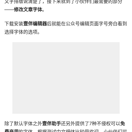
文字排版说清楚了，接下来就到了小伙伴们最需要的部分
——
修改文章字体
。
下载安装
壹伴编辑器
后就能在公众号编辑页面字号旁白看到
选择字体的选项。
除了默认字体之外
壹伴助手
还另外提供了7种不侵权可以
免
费商用
的字体，根据测试中文细体比较受欢迎，小伙伴们可