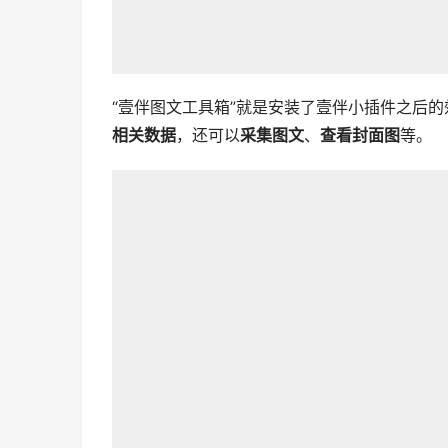
“壹伴图文工具箱”就是安装了壹伴小插件之后
相关数据
，还可以
采集图文
、
查看封面图
等。