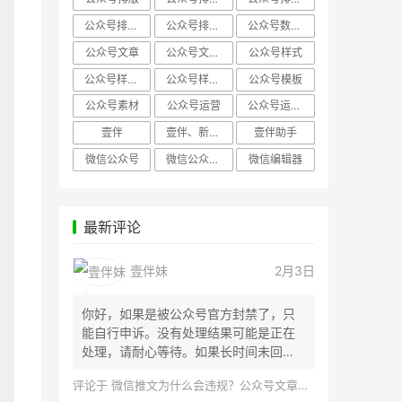
公众号排版，微信编辑器
公众号排版，排版样式
公众号数据分析
公众号文章
公众号文章、公众号运营
公众号样式
公众号样式，微信公众号排版
公众号样式，微信编辑器
公众号模板
公众号素材
公众号运营
公众号运营，公众号编辑器
壹伴
壹伴、新媒体运营
壹伴助手
微信公众号
微信公众号，样式模板、公众号样式
微信编辑器
最新评论
壹伴妹
2月3日
你好，如果是被公众号官方封禁了，只
能自行申诉。没有处理结果可能是正在
处理，请耐心等待。如果长时间未回
应，建议联...
评论于
微信推文为什么会违规？公众号文章怎么检测是否违规？