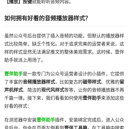
【播放】按键
就能聆听音频内容。
如何拥有好看的音频播放器样式？
虽然公众号后台提供了插入音频的功能，但默认的播放器样
式比较简单，缺乏个性化。对于追求完美的运营者来说，这
样的样式显然无法满足推文的整体美观需求。这时候，壹伴
助手就派上用场了。
壹伴助手
是一款专门为公众号运营者设计的小插件，它提供
了丰富的
音频播放器样式
，比如复古的
磁带样式
、优雅的
留
声机样式
、简洁的
现代风样式
等等，让你的音频播放器不再
千篇一律。接下来，我们看看如何使用
壹伴助手
来添加这些
好看的样式：
在浏览器中安装
壹伴助手
插件，安装绑定完成后，进入公众
号后台。你会在页面左侧看到
壹伴工具箱，
在工具箱中搜索