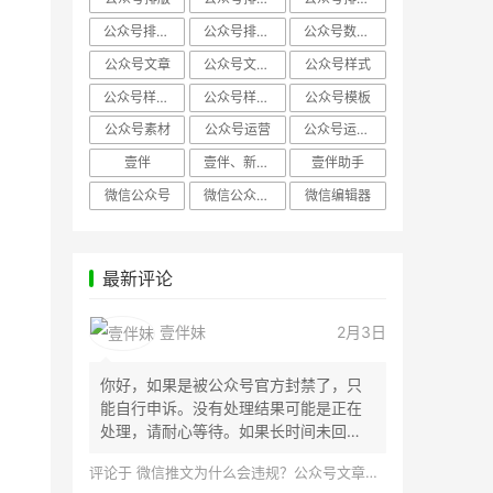
公众号排版，微信编辑器
公众号排版，排版样式
公众号数据分析
公众号文章
公众号文章、公众号运营
公众号样式
公众号样式，微信公众号排版
公众号样式，微信编辑器
公众号模板
公众号素材
公众号运营
公众号运营，公众号编辑器
壹伴
壹伴、新媒体运营
壹伴助手
微信公众号
微信公众号，样式模板、公众号样式
微信编辑器
最新评论
壹伴妹
2月3日
你好，如果是被公众号官方封禁了，只
能自行申诉。没有处理结果可能是正在
处理，请耐心等待。如果长时间未回
应，建议联...
评论于
微信推文为什么会违规？公众号文章怎么检测是否违规？