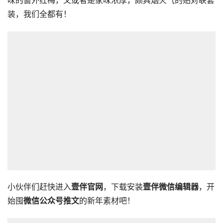
味的窗外红梅，又或者是家味浓厚，颇具烟火气的贴对联套
装，我们全都有！
小伙伴们赶快进入
壹伴官网
，下载安装
壹伴微信编辑器
，开
始囤
微信公众号推文
的新年素材吧！