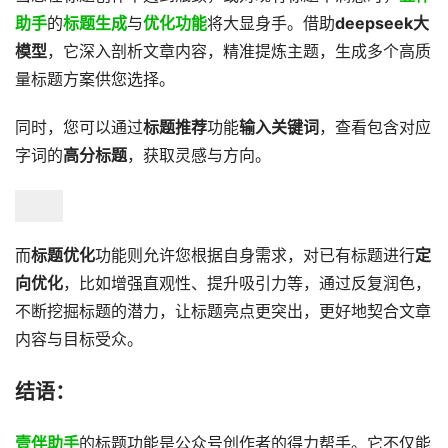
助手
的
标题生成
与
优化功能
将大显身手。借助
deepseek大
模型
，它深入剖析文章内容，精准提炼主题，生成多个高质
量标题方案供您选择。
同时，您可以通过
标题推荐
功能
输入关键词
，查看包含对应
字词的
高分标题
，获取灵感与方向。
而
标题优化
功能则允许您根据自身需求，对已有标题进行
定
向优化
，比如增强直观性、提升吸引力等，通过反复润色，
不断挖掘标题的潜力，让标题亮点更突出，更好地契合文章
内容与目标受众。
结语：
壹伴助手
的标题功能是公众号创作者的得力帮手。它不仅能