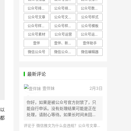
公众号排版，微信编辑器
公众号排版，排版样式
公众号数据分析
公众号文章
公众号文章、公众号运营
公众号样式
公众号样式，微信公众号排版
公众号样式，微信编辑器
公众号模板
公众号素材
公众号运营
公众号运营，公众号编辑器
壹伴
壹伴、新媒体运营
壹伴助手
微信公众号
微信公众号，样式模板、公众号样式
微信编辑器
最新评论
壹伴妹
2月3日
你好，如果是被公众号官方封禁了，只
能自行申诉。没有处理结果可能是正在
以
处理，请耐心等待。如果长时间未回
都
应，建议联...
评论于
微信推文为什么会违规？公众号文章怎么检测是否违规？