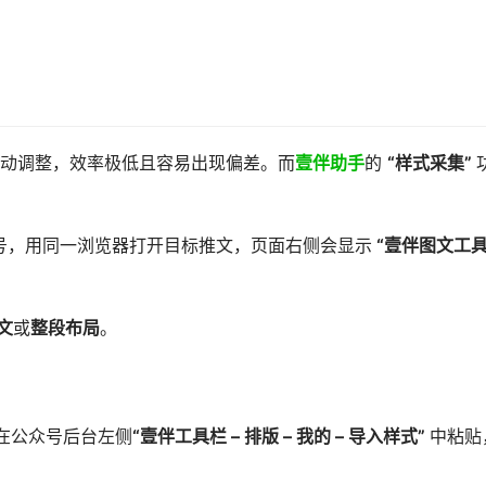
动调整，效率极低且容易出现偏差。而
壹伴助手
的
“样式采集”
号，用同一浏览器打开目标推文，页面右侧会显示
“壹伴图文工
文
或
整段布局
。
在公众号后台左侧
“壹伴工具栏 – 排版 – 我的 – 导入样式”
中粘贴