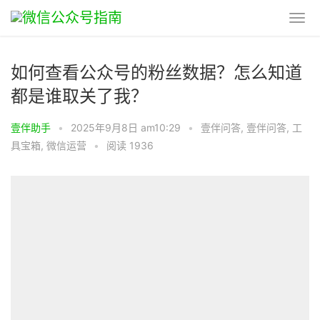
如何查看公众号的粉丝数据？怎么知道
都是谁取关了我？
壹伴助手
•
2025年9月8日 am10:29
•
壹伴问答
,
壹伴问答
,
工
具宝箱
,
微信运营
•
阅读 1936