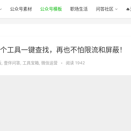
公众号素材
公众号模板
职场生活
问答社区

个工具一键查找，再也不怕限流和屏蔽！
板
,
壹伴问答
,
工具宝箱
,
微信运营
•
阅读 1942