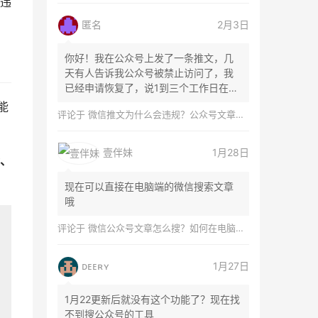
违
匿名
2月3日
你好！我在公众号上发了一条推文，几
天有人告诉我公众号被禁止访问了，我
已经申请恢复了，说1到三个工作日在微
信团队...
能
评论于
微信推文为什么会违规？公众号文章怎么检测是否违规？
壹伴妹
1月28日
、
现在可以直接在电脑端的微信搜索文章
哦
评论于
微信公众号文章怎么搜？如何在电脑上搜索公众号文章？
ᴅᴇᴇʀʏ
1月27日
1月22更新后就没有这个功能了？现在找
不到搜公众号的工具