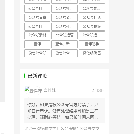
公众号排版，微信编辑器
公众号排版，排版样式
公众号数据分析
公众号文章
公众号文章、公众号运营
公众号样式
公众号样式，微信公众号排版
公众号样式，微信编辑器
公众号模板
公众号素材
公众号运营
公众号运营，公众号编辑器
壹伴
壹伴、新媒体运营
壹伴助手
微信公众号
微信公众号，样式模板、公众号样式
微信编辑器
最新评论
壹伴妹
2月3日
你好，如果是被公众号官方封禁了，只
能自行申诉。没有处理结果可能是正在
处理，请耐心等待。如果长时间未回
应，建议联...
评论于
微信推文为什么会违规？公众号文章怎么检测是否违规？