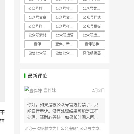
公众号排版，微信编辑器
公众号排版，排版样式
公众号数据分析
公众号文章
公众号文章、公众号运营
公众号样式
公众号样式，微信公众号排版
公众号样式，微信编辑器
公众号模板
公众号素材
公众号运营
公众号运营，公众号编辑器
壹伴
壹伴、新媒体运营
壹伴助手
微信公众号
微信公众号，样式模板、公众号样式
微信编辑器
最新评论
壹伴妹
2月3日
你好，如果是被公众号官方封禁了，只
能自行申诉。没有处理结果可能是正在
不
处理，请耐心等待。如果长时间未回
情
应，建议联...
评论于
微信推文为什么会违规？公众号文章怎么检测是否违规？