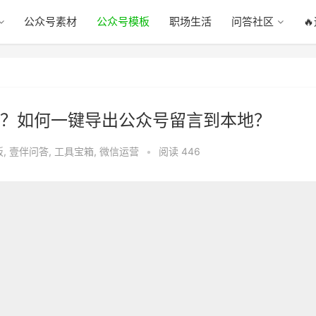
公众号素材
公众号模板
职场生活
问答社区

？如何一键导出公众号留言到本地？
板
,
壹伴问答
,
工具宝箱
,
微信运营
•
阅读 446