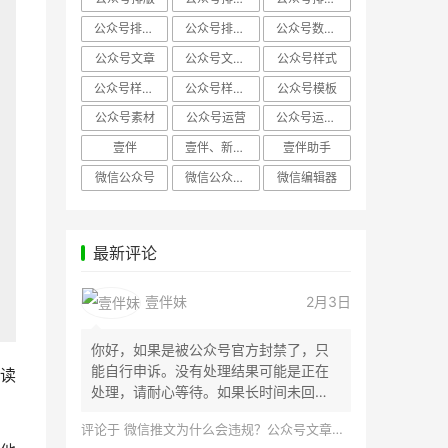
公众号排版，微信编辑器
公众号排版，排版样式
公众号数据分析
公众号文章
公众号文章、公众号运营
公众号样式
公众号样式，微信公众号排版
公众号样式，微信编辑器
公众号模板
公众号素材
公众号运营
公众号运营，公众号编辑器
壹伴
壹伴、新媒体运营
壹伴助手
微信公众号
微信公众号，样式模板、公众号样式
微信编辑器
最新评论
壹伴妹
2月3日
你好，如果是被公众号官方封禁了，只
能自行申诉。没有处理结果可能是正在
读
处理，请耐心等待。如果长时间未回
应，建议联...
评论于
微信推文为什么会违规？公众号文章怎么检测是否违规？