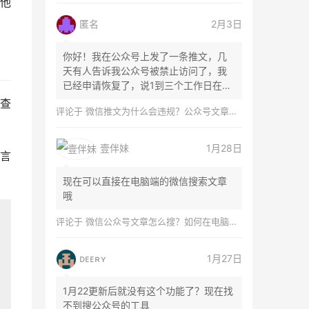
他
匿名
2月3日
你好！我在公众号上发了一条推文，几
天有人告诉我公众号被禁止访问了，我
已经申请恢复了，说1到三个工作日在微
信团队...
查
评论于
微信推文为什么会违规？公众号文章怎么检测是否违规？
壹伴妹
1月28日
言
现在可以直接在电脑端的微信搜索文章
哦
评论于
微信公众号文章怎么搜？如何在电脑上搜索公众号文章？
ᴅᴇᴇʀʏ
1月27日
1月22更新后就没有这个功能了？现在找
不到搜公众号的工具