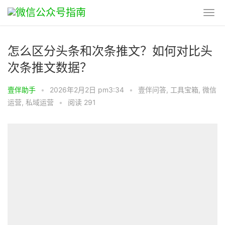
怎么区分头条和次条推文？如何对比头
次条推文数据？
壹伴助手
•
2026年2月2日 pm3:34
•
壹伴问答
,
工具宝箱
,
微信
运营
,
私域运营
•
阅读 291