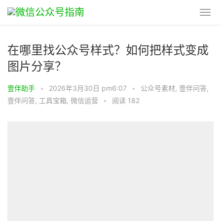
在哪里找公众号样式？如何把样式变成
图片分享？
壹伴助手
•
2026年3月30日 pm6:07
•
公众号素材
,
壹伴问答
,
壹伴问答
,
工具宝箱
,
微信运营
•
阅读 182