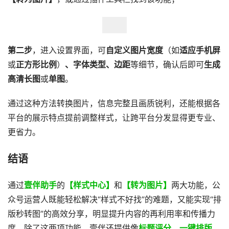
第二步
，进入设置界面，可
自定义图片宽度
（如
适应手机屏
或
正方形比例
）
、字体类型、边距
等细节，确认后即可
生成
高清长图
或
单图
。
通过这种方法转换图片，信息完整且画质锐利，还能根据各
平台的展示特点提前调整样式，让跨平台分发显得更专业、
更省力。
结语
通过
壹伴助手
的
【样式中心】
和
【转为图片】
两大功能，公
众号运营人既能轻松解决“样式不好找”的难题，又能实现“排
版秒转图”的高效分享，明显提升内容的再利用率和传播力
度。除了这两项功能，壹伴还提供像
标题评分
、
一键排版
、