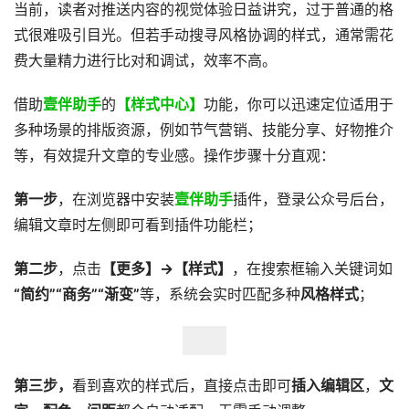
当前，读者对推送内容的视觉体验日益讲究，过于普通的格
式很难吸引目光。但若手动搜寻风格协调的样式，通常需花
费大量精力进行比对和调试，效率不高。
借助
壹伴助手
的
【样式中心】
功能，你可以迅速定位适用于
多种场景的排版资源，例如节气营销、技能分享、好物推介
等，有效提升文章的专业感。操作步骤十分直观：
第一步
，在浏览器中安装
壹伴助手
插件，登录公众号后台，
编辑文章时左侧即可看到插件功能栏；
第二步
，点击
【更多】→【样式】
，在搜索框输入关键词如
“简约”“商务”“渐变”
等，系统会实时匹配多种
风格样式
；
第三步，
看到喜欢的样式后，直接点击即可
插入编辑区
，
文