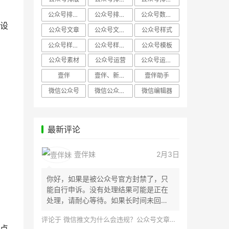
公众号排版，微信编辑器
公众号排版，排版样式
公众号数据分析
设
公众号文章
公众号文章、公众号运营
公众号样式
公众号样式，微信公众号排版
公众号样式，微信编辑器
公众号模板
公众号素材
公众号运营
公众号运营，公众号编辑器
壹伴
壹伴、新媒体运营
壹伴助手
微信公众号
微信公众号，样式模板、公众号样式
微信编辑器
最新评论
壹伴妹
2月3日
你好，如果是被公众号官方封禁了，只
能自行申诉。没有处理结果可能是正在
处理，请耐心等待。如果长时间未回
应，建议联...
评论于
微信推文为什么会违规？公众号文章怎么检测是否违规？
点