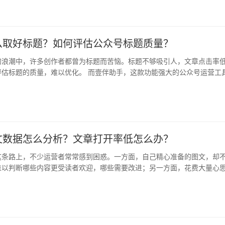
么取好标题？如何评估公众号标题质量？
的浪潮中，许多创作者都曾为标题而苦恼。标题不够吸引人，文章点击率
评估标题的质量，难以优化。 而壹伴助手，这款功能强大的公众号运营工
这些…
文数据怎么分析？文章打开率低怎么办？
这条路上，不少运营者常常感到困惑。一方面，自己精心准备的图文，却
难以判断哪些内容更受读者欢迎，哪些需要改进；另一方面，花费大量心
率却…