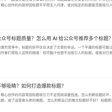
：精心创作的内容却因标题平平而无人问津，或对拟定的标题是否能吸引
壹伴…
众号标题质量？怎么用 AI 给公众号推荐多个标题
的激烈竞争中，标题的好坏往往决定了文章的命运。一个平庸的标题可能
创作者们常陷入这样的困境：绞尽脑汁也想不出吸引人的标题，或者对已
虑。…
不够吸睛？如何打造爆款标题？
，精心创作的内容常因标题吸引力不足而阅读量低迷。怎么判断标题好坏
题，成了运营者头疼的难题。 怎么判断自己的推文标题好不好？ 标题质
打…