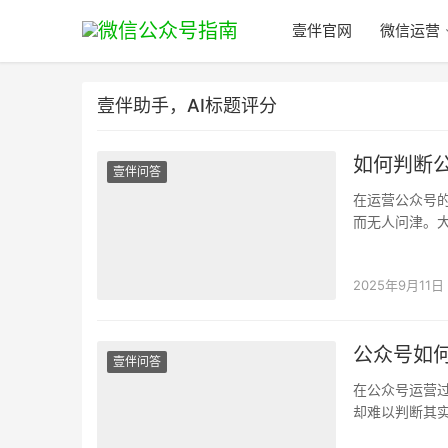
壹伴官网
微信运营
壹伴助手，AI标题评分
如何判断
壹伴问答
在运营公众号
而无人问津。
爆款，却又摸
2025年9月11日
公众号如
壹伴问答
在公众号运营
却难以判断其
时间和精力创