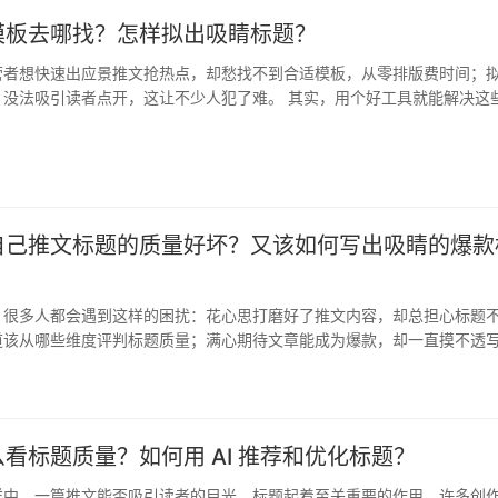
模板去哪找？怎样拟出吸睛标题？
营者想快速出应景推文抢热点，却愁找不到合适模板，从零排版费时间；
，没法吸引读者点开，这让不少人犯了难。 其实，用个好工具就能解决这
的相…
自己推文标题的质量好坏？又该如何写出吸睛的爆款
，很多人都会遇到这样的困扰：花心思打磨好了推文内容，却总担心标题
道该从哪些维度评判标题质量；满心期待文章能成为爆款，却一直摸不透
在…
看标题质量？如何用 AI 推荐和优化标题？
洋中，一篇推文能否吸引读者的目光，标题起着至关重要的作用。许多创