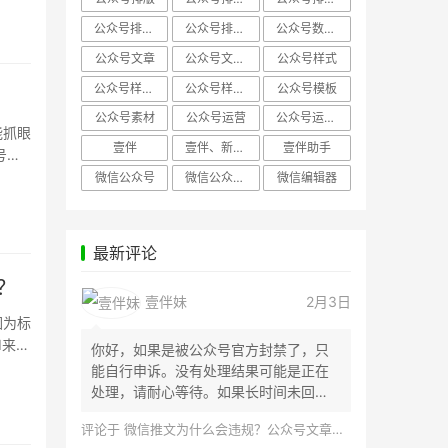
公众号排版，微信编辑器
公众号排版，排版样式
公众号数据分析
公众号文章
公众号文章、公众号运营
公众号样式
公众号样式，微信公众号排版
公众号样式，微信编辑器
公众号模板
公众号素材
公众号运营
公众号运营，公众号编辑器
能抓眼
壹伴
壹伴、新媒体运营
壹伴助手
号标
微信公众号
微信公众号，样式模板、公众号样式
微信编辑器
最新评论
？
壹伴妹
2月3日
因为标
I来提
你好，如果是被公众号官方封禁了，只
能自行申诉。没有处理结果可能是正在
处理，请耐心等待。如果长时间未回
应，建议联...
评论于
微信推文为什么会违规？公众号文章怎么检测是否违规？