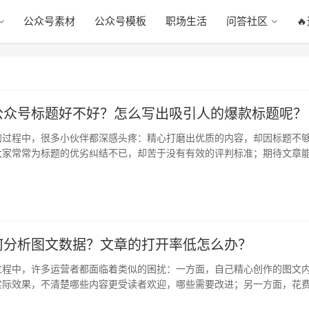
公众号素材
公众号模板
职场生活
问答社区

公众号标题好不好？怎么写出吸引人的爆款标题呢？
的过程中，很多小伙伴都深感头疼：精心打磨出优质的内容，却因标题不
大家常常为标题的优劣纠结不已，却苦于没有有效的评判标准；期待文章
不透…
何分析图文数据？文章的打开率低怎么办？
过程中，许多运营者都面临着类似的困扰：一方面，自己精心创作的图文
实际效果，不清楚哪些内容更受读者欢迎，哪些需要改进；另一方面，花
作的…