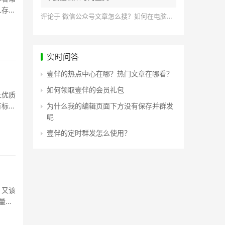
人存
评论于
微信公众号文章怎么搜？如何在电脑上搜索公众号文章？
实时问答
壹伴的热点中心在哪？热门文章在哪看？
？
如何领取壹伴的会员礼包
让优质
有标题
为什么我的编辑页面下方没有保存并群发
呢
壹伴的定时群发怎么使用？
、又该
量直