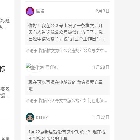
匿名
2月3日
拟标题
你好！我在公众号上发了一条推文，几
些问
天有人告诉我公众号被禁止访问了，我
已经申请恢复了，说1到三个工作日在微
信团队...
评论于
微信推文为什么会违规？公众号文章怎么检测是否违规？
壹伴妹
1月28日
标
现在可以直接在电脑端的微信搜索文章
不够吸
哦
写爆款
评论于
微信公众号文章怎么搜？如何在电脑上搜索公众号文章？
ᴅᴇᴇʀʏ
1月27日
1月22更新后就没有这个功能了？现在找
不到搜公众号的工具
作者常