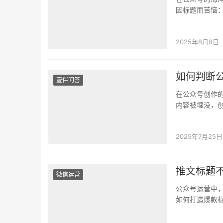
因标题而苦恼
疑。 别担心，
2025年8月8日
如何判断公
壹伴问答
在公众号创作
内容被埋没，
的质量心存疑
2025年7月25日
推文标题
微信运营
公众号运营中
如何打造爆款标
接影响着文章