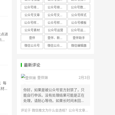
公众号排版，微信编辑器
公众号排版，排版样式
公众号数据分析
公众号文章
公众号文章、公众号运营
公众号样式
公众号样式，微信公众号排版
公众号样式，微信编辑器
公众号模板
公众号素材
公众号运营
公众号运营，公众号编辑器
住点进
壹伴
壹伴、新媒体运营
壹伴助手
示，
微信公众号
微信公众号，样式模板、公众号样式
微信编辑器
最新评论
壹伴妹
2月3日
；每
素材，
你好，如果是被公众号官方封禁了，只
能自行申诉。没有处理结果可能是正在
处理，请耐心等待。如果长时间未回
应，建议联...
评论于
微信推文为什么会违规？公众号文章怎么检测是否违规？