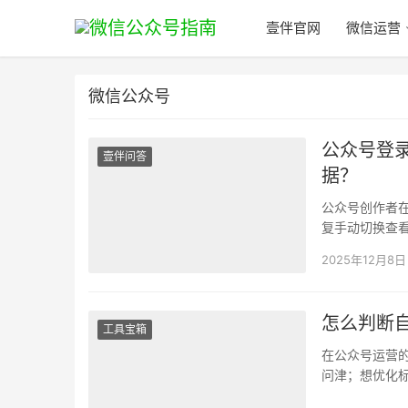
壹伴官网
微信运营
微信公众号
公众号登
壹伴问答
据？
公众号创作者
复手动切换查
账号的数据表
2025年12月8日
怎么判断
工具宝箱
在公众号运营
问津；想优化
能打动读者……