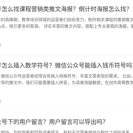
号怎么找课程营销类推文海报？倒计时海报怎么找？
公的高峰期，教育培训领域的运营者们纷纷发力，制作相关课程的推销推
热点，吸引更多的客源。 详实丰富的推文内容，搭配上专业美观的海报，
美观…
日
号怎么插入数学符号？微信公众号能插入钱币符号吗
，微信公众号运营者经常会有插入特殊符号，丰富文章表现的需求。 比如
分享的推文中，我们可能需要插入拼音，为读者排疑解惑；在创作高等数
文中…
日
众号下的用户留言？用户留言可以导出吗？
过程中，及时查看和回复读者留言，有利于运营者维护与粉丝之间的关系