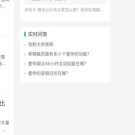
价反
评论于
微信公众号文章怎么搜？如何在电脑上搜索公众号文章？
实时问答
涨粉大师官网
草稿箱页面有多少个壹伴的功能？
营策
丝发
壹伴超过48小时主动回复在哪？
壹伴的营销日历在哪？
比
将大量
，从