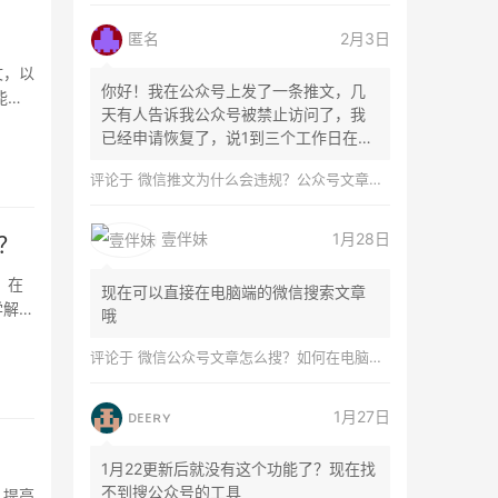
匿名
2月3日
文，以
你好！我在公众号上发了一条推文，几
能让
天有人告诉我公众号被禁止访问了，我
已经申请恢复了，说1到三个工作日在微
信团队...
评论于
微信推文为什么会违规？公众号文章怎么检测是否违规？
壹伴妹
1月28日
？
，在
现在可以直接在电脑端的微信搜索文章
学解题
哦
评论于
微信公众号文章怎么搜？如何在电脑上搜索公众号文章？
ᴅᴇᴇʀʏ
1月27日
1月22更新后就没有这个功能了？现在找
不到搜公众号的工具
，提高