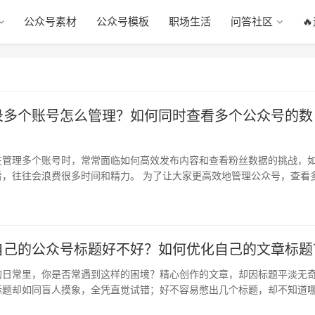
公众号素材
公众号模板
职场生活
问答社区

录多个账号怎么管理？如何同时查看多个公众号的数
在管理多个账号时，常常面临如何高效发布内容和查看粉丝数据的挑战，
看，往往会浪费很多时间和精力。 为了让大家更高效地管理公众号，查看
现情…
自己的公众号标题好不好？如何优化自己的文章标题
的日常里，你是否常遇到这样的困境？精心创作的文章，却因标题平淡无
标题却如同盲人摸象，全凭直觉试错；好不容易憋出几个标题，却不知道
 …