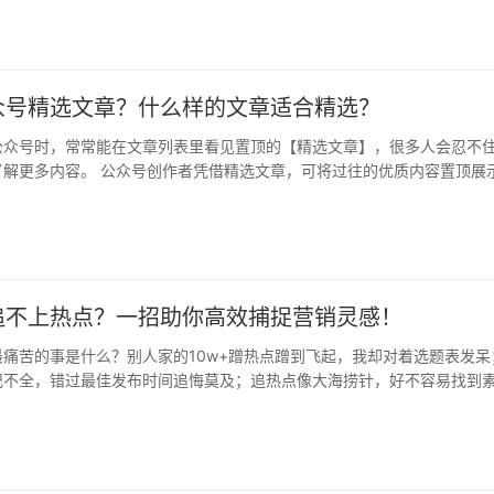
众号精选文章？什么样的文章适合精选？
公众号时，常常能在文章列表里看见置顶的【精选文章】，很多人会忍不
了解更多内容。 公众号创作者凭借精选文章，可将过往的优质内容置顶展
，进…
追不上热点？一招助你高效捕捉营销灵感！
痛苦的事是什么？别人家的10w+蹭热点蹭到飞起，我却对着选题表发呆
记不全，错过最佳发布时间追悔莫及；追热点像大海捞针，好不容易找到
…