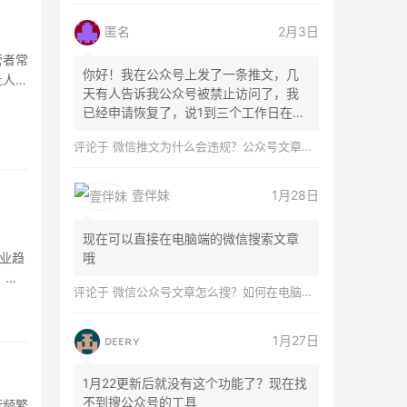
匿名
2月3日
营者常
你好！我在公众号上发了一条推文，几
让人眼
天有人告诉我公众号被禁止访问了，我
已经申请恢复了，说1到三个工作日在微
信团队...
评论于
微信推文为什么会违规？公众号文章怎么检测是否违规？
壹伴妹
1月28日
现在可以直接在电脑端的微信搜索文章
行业趋
哦
？怎
评论于
微信公众号文章怎么搜？如何在电脑上搜索公众号文章？
ᴅᴇᴇʀʏ
1月27日
1月22更新后就没有这个功能了？现在找
不到搜公众号的工具
行频繁