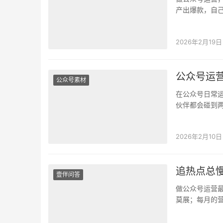
产出爆款，自
别发愁，壹伴
2026年2月19日
公众号运
公众号素材
在公众号日常
伙伴都会碰到
热点后，又该
2026年2月10日
追热点总
壹伴问答
做公众号运营
莫展；每月的
不容易找到素