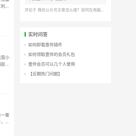
红利。
评论于
微信公众号文章怎么搜？如何在电脑上搜索公众号文章？
实时问答
如何卸载壹伴插件
如何领取壹伴的会员礼包
运营小
捕捉到
壹伴会员可以几个人使用
【近期热门问题】
表一筹
针，好