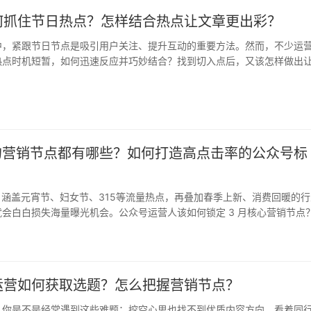
何抓住节日热点？怎样结合热点让文章更出彩？
中，紧跟节日节点是吸引用户关注、提升互动的重要方法。然而，不少运
热点时机短暂，如何迅速反应并巧妙结合？找到切入点后，又该怎样做出
？别…
追的营销节点都有哪些？如何打造高点击率的公众号标
，涵盖元宵节、妇女节、315等流量热点，再叠加春季上新、消费回暖的
会白白损失海量曝光机会。公众号运营人该如何锁定 3 月核心营销节点
运营如何获取选题？怎么把握营销节点？
，你是不是经常遇到这些难题：挖空心思也找不到优质内容方向，看着同