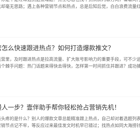
己却毫无思路；遇上各种营销节点和热点，总是后知后觉，白白浪费流量
助手…
营怎么快速跟进热点？如何打造爆款推文？
运营里，及时跟进热点是拉高流量、扩大账号影响力的重要手段，可不少
两个棘手问题：热门话题来得快去得快，怎样第一时间抓住并跟进？成功
怎样…
慢人一步？壹伴助手帮你轻松抢占营销先机！
最头疼的是什么？别人的爆款文章总能精准蹭上热点，自己却对着选题列
营销节点记不牢，等反应过来最佳发文时机早已错过；找热点如同大海捞
材，…