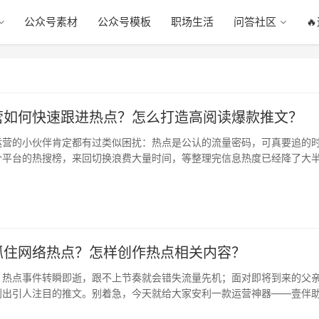
公众号素材
公众号模板
职场生活
问答社区

营如何快速跟进热点？怎么打造高阅读爆款推文？
运营的小伙伴肯定都有过类似困扰：热点是公认的流量密码，可真要追的
个平台的热搜榜，来回切换浪费大量时间，等整理完信息热度已经降了大
点，…
抓住网络热点？怎样创作热点相关内容？
，热点事件转瞬即逝，跟不上节奏就会错失流量先机；面对即将到来的父
划出引人注目的推文。别着急，今天就给大家安利一款运营神器——壹伴
个难…