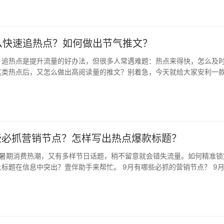
么快速追热点？如何做出节气推文？
，追热点是提升流量的好办法，但很多人常遇难题：热点来得快，怎么及
这类热点后，又怎么做出高阅读量的推文？别着急，今天就给大家安利一
助手！…
哪些必抓营销节点？怎样写出热点爆款标题？
有暑期消费热潮，又有多样节日话题，稍不留意就会错失流量。如何精准锁
标题在信息中突出？壹伴助手来帮忙。 9月有哪些必抓的营销节点？ 9
…