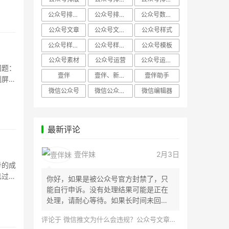
公众号排版，微信编辑器
公众号排版，排版样式
公众号数据分析
公众号文章
公众号文章、公众号运营
公众号样式
公众号样式，微信公众号排版
公众号样式，微信编辑器
公众号模板
公众号素材
公众号运营
公众号运营，公众号编辑器
问题：
壹伴
壹伴、新媒体运营
壹伴助手
刷屏的
微信公众号
微信公众号，样式模板、公众号样式
微信编辑器
最新评论
壹伴妹
2月3日
号的成
已过；
你好，如果是被公众号官方封禁了，只
能自行申诉。没有处理结果可能是正在
处理，请耐心等待。如果长时间未回
应，建议联...
评论于
微信推文为什么会违规？公众号文章怎么检测是否违规？