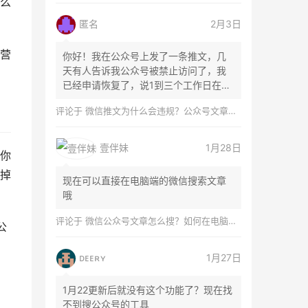
怎么
匿名
2月3日
运营
你好！我在公众号上发了一条推文，几
天有人告诉我公众号被禁止访问了，我
已经申请恢复了，说1到三个工作日在微
信团队...
评论于
微信推文为什么会违规？公众号文章怎么检测是否违规？
壹伴妹
1月28日
是你
掉
现在可以直接在电脑端的微信搜索文章
哦
评论于
微信公众号文章怎么搜？如何在电脑上搜索公众号文章？
公
ᴅᴇᴇʀʏ
1月27日
1月22更新后就没有这个功能了？现在找
不到搜公众号的工具