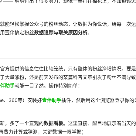
处使 —— 明明付出了很多努力，却像一拳打在棉花上，不知道该
你就能轻松掌握公众号的粉丝动态，让数据为你说话，给每一次
用壹伴搞定粉丝
数据追踪与取关原因分析
。​
但官方提供的信息往往比较笼统，只有整体的粉丝净增情况。要
了大量涨粉，还是前天发布的某篇科普文章引发了粉丝不满导致
伴助手
就能一目了然。操作特别简单：
e、360等）安装好
壹伴助手
插件，然后用这个浏览器登录你的
新，多了一个直观的​
​数据看板​
​。这里直接、醒目地展示着当天的
再费力计算或猜测，关键数据一眼掌握；