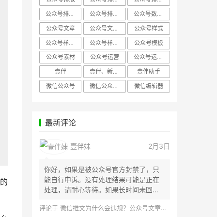
公众号排版，微信编辑器
公众号排版，排版样式
公众号数据分析
公众号文章
公众号文章、公众号运营
公众号样式
公众号样式，微信公众号排版
公众号样式，微信编辑器
公众号模板
公众号素材
公众号运营
公众号运营，公众号编辑器
壹伴
壹伴、新媒体运营
壹伴助手
微信公众号
微信公众号，样式模板、公众号样式
微信编辑器
最新评论
壹伴妹
2月3日
你好，如果是被公众号官方封禁了，只
能自行申诉。没有处理结果可能是正在
的
处理，请耐心等待。如果长时间未回
应，建议联...
评论于
微信推文为什么会违规？公众号文章怎么检测是否违规？