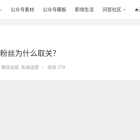
公众号素材
公众号模板
职场生活
问答社区

粉丝为什么取关？
,
微信运营
,
私域运营
•
阅读 279