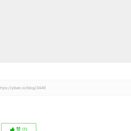
iban.io/blog/3449
赞
(1)