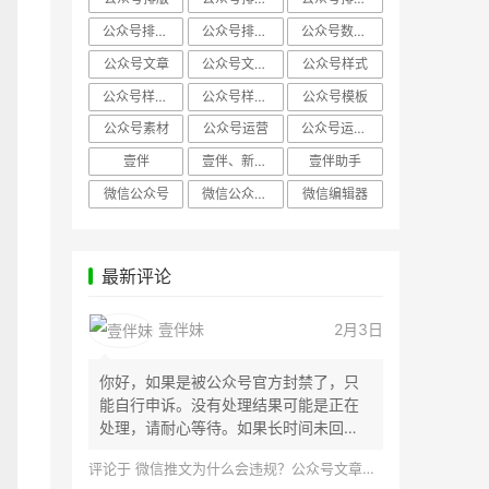
公众号排版，微信编辑器
公众号排版，排版样式
公众号数据分析
公众号文章
公众号文章、公众号运营
公众号样式
公众号样式，微信公众号排版
公众号样式，微信编辑器
公众号模板
公众号素材
公众号运营
公众号运营，公众号编辑器
壹伴
壹伴、新媒体运营
壹伴助手
微信公众号
微信公众号，样式模板、公众号样式
微信编辑器
最新评论
壹伴妹
2月3日
你好，如果是被公众号官方封禁了，只
能自行申诉。没有处理结果可能是正在
处理，请耐心等待。如果长时间未回
应，建议联...
评论于
微信推文为什么会违规？公众号文章怎么检测是否违规？