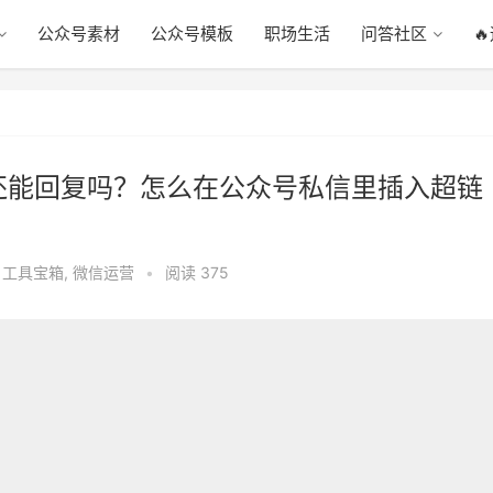
公众号素材
公众号模板
职场生活
问答社区

还能回复吗？怎么在公众号私信里插入超链
,
工具宝箱
,
微信运营
•
阅读 375