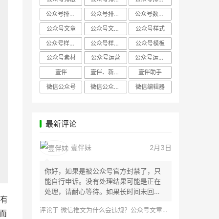
公众号排版，微信编辑器
公众号排版，排版样式
公众号数据分析
公众号文章
公众号文章、公众号运营
公众号样式
公众号样式，微信公众号排版
公众号样式，微信编辑器
公众号模板
公众号素材
公众号运营
公众号运营，公众号编辑器
壹伴
壹伴、新媒体运营
壹伴助手
微信公众号
微信公众号，样式模板、公众号样式
微信编辑器
最新评论
壹伴妹
2月3日
你好，如果是被公众号官方封禁了，只
能自行申诉。没有处理结果可能是正在
处理，请耐心等待。如果长时间未回
有
应，建议联...
评论于
微信推文为什么会违规？公众号文章怎么检测是否违规？
而