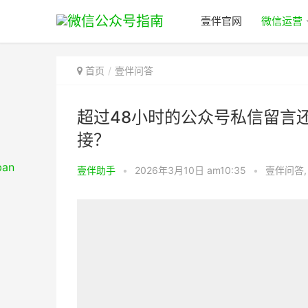
壹伴官网
微信运营
首页
壹伴问答
超过48小时的公众号私信留言
接？
壹伴助手
•
2026年3月10日 am10:35
•
壹伴问答