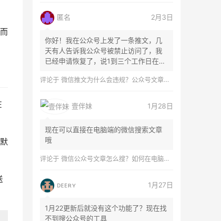
匿名
2月3日
而
你好！我在公众号上发了一条推文，几
天有人告诉我公众号被禁止访问了，我
已经申请恢复了，说1到三个工作日在微
信团队...
评论于
微信推文为什么会违规？公众号文章怎么检测是否违规？
在
壹伴妹
1月28日
现在可以直接在电脑端的微信搜索文章
哦
默
评论于
微信公众号文章怎么搜？如何在电脑上搜索公众号文章？
送
ᴅᴇᴇʀʏ
1月27日
1月22更新后就没有这个功能了？现在找
不到搜公众号的工具