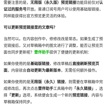
需要注意的是，
无限版（永久版）预览链接
功能目前仅对
认
证过的服务号
开放。普通订阅号用户可以使用基础版链接，
同样能获得比官方预览更灵活的体验。
可以更新预览链接里的文章吗？
当然可以。在内容创作中，修修改改是常态。如果生成了预
览链接后，又对草稿箱中的图文进行了调整，能否让预览页
面也同步更新呢？
壹伴助手
提供了便捷的更新机制：
如果你使用的是
基础版链接
，修改草稿后
直接刷新预览页
面
，内容就会
自动更新为最新版本
，无需任何额外操作。
如果你使用的是
无限版（永久）链接
，则需要在草稿箱中完
成修改后，再次点击
壹伴助手
工具箱中的
「永久链接」
，选
择
「更新」
选项，系统便会生成一个新的
预览链接
，内容与
草稿箱保持同步。