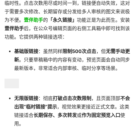
临时性。点击次数用尽或时间一到，链接便自动失效，这对
于需要多次修改、长期留存或分发给多人审核的图文来说极
为不便。
壹伴助手
的
「永久链接」
功能正是为此而生。安装
壹伴助手
后，在公众号编辑页面的右侧工具箱中即可找到该
功能。它提供两种链接选项：
基础版链接
：虽然同样
限制500次点击
，但
无需手动更
新
。只要草稿箱中的内容有变动，预览页面会自动同步
最新版本，非常适合内部审核、临时分享等场景。
无限版链接
：彻底
打破点击次数限制
，且页面顶部
不会
出现“临时链接”提示
，视觉效果更接近正式文章。这类
链接适合
长期保存、多次转发
或
作为固定预览入口
使
用。