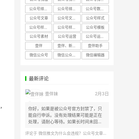
公众号排版，微信编辑器
公众号排版，排版样式
公众号数据分析
公众号文章
公众号文章、公众号运营
公众号样式
公众号样式，微信公众号排版
公众号样式，微信编辑器
公众号模板
公众号素材
公众号运营
公众号运营，公众号编辑器
壹伴
壹伴、新媒体运营
壹伴助手
微信公众号
微信公众号，样式模板、公众号样式
微信编辑器
最新评论
壹伴妹
2月3日
，
你好，如果是被公众号官方封禁了，只
能自行申诉。没有处理结果可能是正在
处理，请耐心等待。如果长时间未回
应，建议联...
评论于
微信推文为什么会违规？公众号文章怎么检测是否违规？