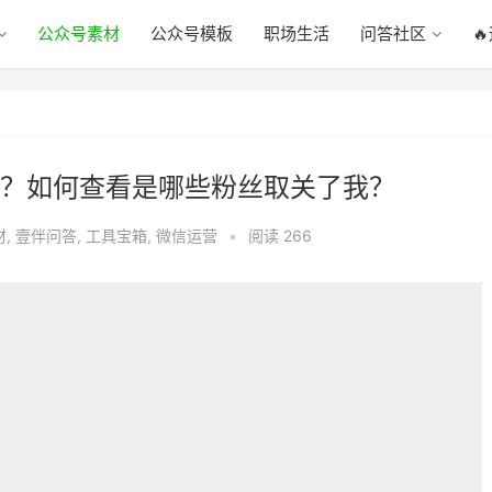
公众号素材
公众号模板
职场生活
问答社区

？如何查看是哪些粉丝取关了我？
材
,
壹伴问答
,
工具宝箱
,
微信运营
•
阅读 266