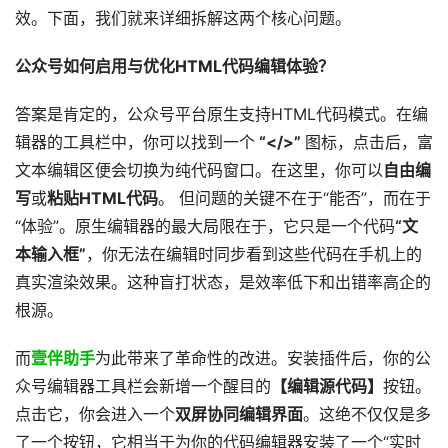
效。下面，我们就来详细拆解这两个核心问题。
公众号如何启用与优化HTML代码编辑体验？
答案是肯定的，公众号平台原生支持HTML代码模式。在编
辑器的工具栏中，你可以找到一个
“</>”​
图标，点击后，富
文本编辑区便会切换为纯代码窗口。在这里，你可以
自由编
写
或
粘贴HTML代码
。 但问题的关键不在于“能否”，而在于
“体验”。原生编辑器的最大局限在于，它只是一个代码
“文
本输入框”
，你无法在编辑时同步看到这些代码在手机上的
真实渲染效果。这种盲打状态，是效率低下和出错率高企的
根源。
而
壹伴助手
为此带来了革命性的改进。安装插件后，你的公
众号编辑器工具栏会新增一个醒目的
【编辑源代码】
按钮。
点击它，你会进入一个
双屏协同编辑界面
。这绝不仅仅是多
了一个按钮，它相当于为你的代码编辑器安装了一个“实时