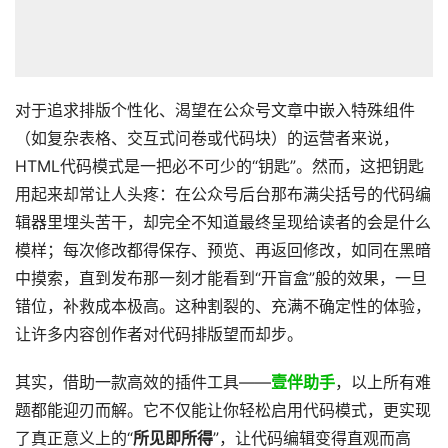
对于追求排版个性化、渴望在公众号文章中嵌入特殊组件
（如复杂表格、交互式问卷或代码块）的运营者来说，
HTML代码模式是一把必不可少的“钥匙”。然而，这把钥匙
用起来却常让人头疼：在公众号后台那布满尖括号的代码编
辑器里埋头苦干，却完全不知道最终呈现给读者的会是什么
模样；每次修改都得保存、预览、再返回修改，如同在黑暗
中摸索，直到发布那一刻才能看到“开盲盒”般的效果，一旦
错位，补救成本极高。这种割裂的、充满不确定性的体验，
让许多内容创作者对代码排版望而却步。
其实，借助一款高效的插件工具——
壹伴助手
，以上所有难
题都能迎刃而解。它不仅能让你轻松启用代码模式，更实现
了真正意义上的“
所见即所得
”，让代码编辑变得直观而高