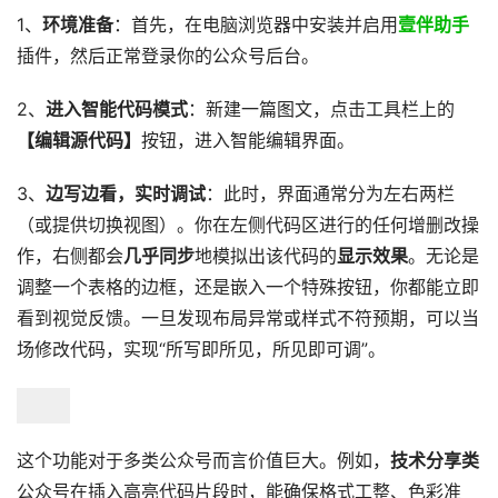
1、
环境准备
：首先，在电脑浏览器中安装并启用
壹伴助手
插件，然后正常登录你的公众号后台。
2、
进入智能代码模式
：新建一篇图文，点击工具栏上的
【编辑源代码】
按钮，进入智能编辑界面。
3、
边写边看，实时调试
：此时，界面通常分为左右两栏
（或提供切换视图）。你在左侧代码区进行的任何增删改操
作，右侧都会
几乎同步
地模拟出该代码的
显示效果
。无论是
调整一个表格的边框，还是嵌入一个特殊按钮，你都能立即
看到视觉反馈。一旦发现布局异常或样式不符预期，可以当
场修改代码，实现“所写即所见，所见即可调”。
这个功能对于多类公众号而言价值巨大。例如，
技术分享类
公众号在插入高亮代码片段时，能确保格式工整、色彩准